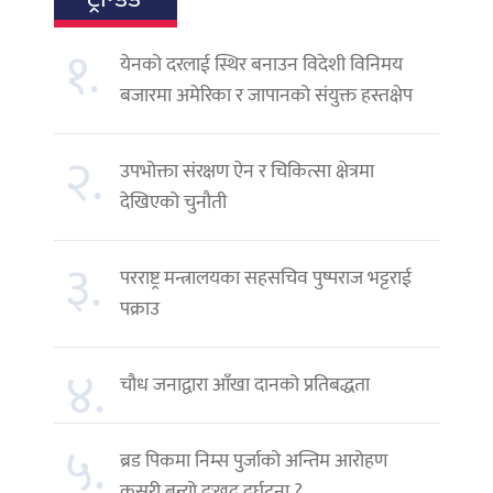
१.
येनको दरलाई स्थिर बनाउन विदेशी विनिमय
बजारमा अमेरिका र जापानको संयुक्त हस्तक्षेप
२.
उपभोक्ता संरक्षण ऐन र चिकित्सा क्षेत्रमा
देखिएको चुनौती
३.
परराष्ट्र मन्त्रालयका सहसचिव पुष्पराज भट्टराई
पक्राउ
४.
चौध जनाद्वारा आँखा दानको प्रतिबद्धता
५.
ब्रड पिकमा निम्स पुर्जाको अन्तिम आरोहण
कसरी बन्यो दुःखद दुर्घटना ?