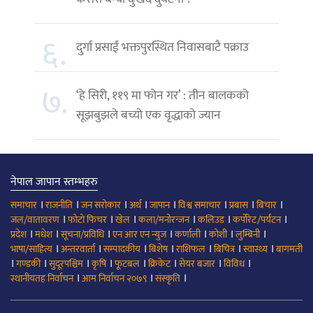
६.
दुर्गा प्रसाईं भक्तपुरस्थित निवासबाटै पक्राउ
७.
‘हे सिरी, ११९ मा फोन गर’ : तीन बालकको
सूझबुझले बच्यो एक वृद्धाको ज्यान
नेपाल जापान स्तम्भहरु
।
।
।
।
।
।
।
।
समाचार
राजनीति
जन सरोकार
अर्थ
जापान
विश्व समाचार
प्रबास
बिचार
।
।
।
।
।
।
जल/वातावरण
फोटो फिचर
खेल
कला/मनोरन्जन
कलिउड
कर्पोरेट/पर्यटन
।
।
।
।
।
।
।
प्रदेश
मधेश
सूचना/प्रविधि
एन आर एन न्युज
कर्णाली
कोशी
लुम्बिनी
।
।
।
।
।
।
।
भाषा/साहित्य
अन्तरवार्ता
सम्पादकीय
बिशेष
राशिफल
बिचित्र
स्वास्थ्य
बागमती
।
।
।
।
।
।
।
।
गण्डकी
सुदूरपश्चिम
कृषि
फूटबल
क्रिकेट
सेयर बजार
विविध
।
।
।
स्थानीयतह निर्वाचन
आम निर्वाचन २०७९
संस्कृति