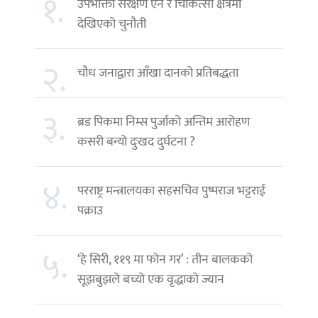
१.
उपभोक्ता संरक्षण ऐन र चिकित्सा क्षेत्रमा
देखिएको चुनौती
२.
चौध जनाद्वारा आँखा दानको प्रतिबद्धता
३.
ब्रड पिकमा निम्स पुर्जाको अन्तिम आरोहण
कसरी बन्यो दुःखद दुर्घटना ?
४.
परराष्ट्र मन्त्रालयका सहसचिव पुष्पराज भट्टराई
पक्राउ
५.
‘हे सिरी, ११९ मा फोन गर’ : तीन बालकको
सूझबुझले बच्यो एक वृद्धाको ज्यान