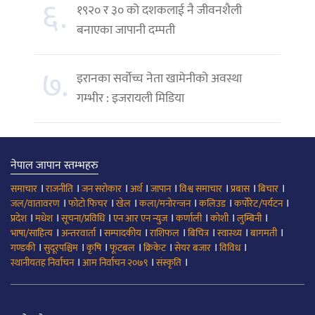
६.
१९२० र ३० को दशकलाई नै जीवनशैली
बनाएका जापानी दम्पती
७.
इरानका सर्वोच्च नेता खामेनीको अवस्था
गम्भीर : इजरायली मिडिया
नेपाल जापान स्तम्भहरु
।
।
।
।
।
।
।
।
समाचार
राजनीति
जन सरोकार
अर्थ
जापान
विश्व समाचार
प्रबास
बिचार
।
।
।
।
।
।
जल/वातावरण
फोटो फिचर
खेल
कला/मनोरन्जन
कलिउड
कर्पोरेट/पर्यटन
।
।
।
।
।
।
।
प्रदेश
मधेश
सूचना/प्रविधि
एन आर एन न्युज
कर्णाली
कोशी
लुम्बिनी
।
।
।
।
।
।
।
भाषा/साहित्य
अन्तरवार्ता
सम्पादकीय
राशिफल
बिचित्र
स्वास्थ्य
बागमती
।
।
।
।
।
।
।
गण्डकी
सुदूरपश्चिम
कृषि
फूटबल
क्रिकेट
सेयर बजार
विविध
।
।
।
स्थानीयतह निर्वाचन
आम निर्वाचन २०७९
संस्कृति