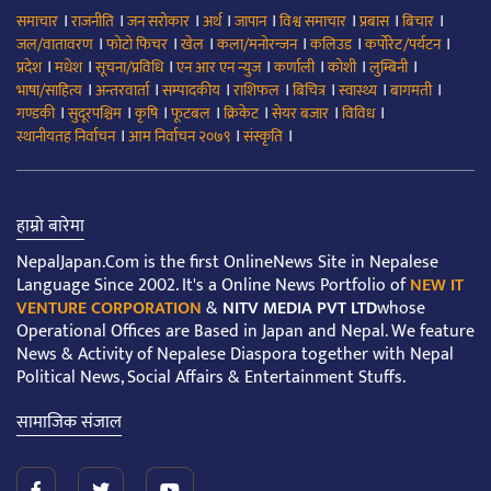
।
।
।
।
।
।
।
।
समाचार
राजनीति
जन सरोकार
अर्थ
जापान
विश्व समाचार
प्रबास
बिचार
।
।
।
।
।
।
जल/वातावरण
फोटो फिचर
खेल
कला/मनोरन्जन
कलिउड
कर्पोरेट/पर्यटन
।
।
।
।
।
।
।
प्रदेश
मधेश
सूचना/प्रविधि
एन आर एन न्युज
कर्णाली
कोशी
लुम्बिनी
।
।
।
।
।
।
।
भाषा/साहित्य
अन्तरवार्ता
सम्पादकीय
राशिफल
बिचित्र
स्वास्थ्य
बागमती
।
।
।
।
।
।
।
गण्डकी
सुदूरपश्चिम
कृषि
फूटबल
क्रिकेट
सेयर बजार
विविध
।
।
।
स्थानीयतह निर्वाचन
आम निर्वाचन २०७९
संस्कृति
हाम्रो बारेमा
NepalJapan.Com is the first OnlineNews Site in Nepalese
Language Since 2002. It's a Online News Portfolio of
NEW IT
VENTURE CORPORATION
&
NITV MEDIA PVT LTD
whose
Operational Offices are Based in Japan and Nepal. We feature
News & Activity of Nepalese Diaspora together with Nepal
Political News, Social Affairs & Entertainment Stuffs.
सामाजिक संजाल