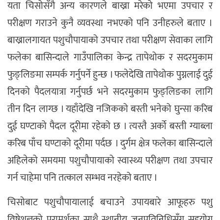
यता चिसोसँगै अन्य कारणले बाख्रा मरेको भएमा उपचार र
परीक्षण गराउने कुनै व्यवस्था नभएको पनि उनीहरुले बताए ।
बाख्रालगायत पशुचौपायाको उपचार तथा परीक्षण सेवाका लागि
फलेका बासिन्दाले गाउँपालिका केन्द्र तापेथोक र सदरमुकाम
फुङ्लिङमा सम्पर्क गर्नुपर्ने हुन्छ । फलेदेखि तापेथोक पुग्नलाई दुई
दिनको पैदलयात्रा गर्नुपर्छ भने सदरमुकाम फुङ्लिङका लागि
तीन दिन लाग्छ । यहाँदेखि नजिकको बस्ती भनेको घुन्सा करिब
दुई घण्टाको पैदल दूरीमा रहेको छ । त्यस्तै अर्को बस्ती ग्याब्ला
करिब पाँच घण्टाको दूरीमा पर्दछ । दुर्गम क्षेत्र फलेका बासिन्दाले
अहिलेको समयमा पशुचौपायाको स्वास्थ्य परीक्षण तथा उपचार
गर्न चाहेमा पनि तत्काल सम्भव नरहेको बताए ।
चिसोबाट पशुचौपायालाई बचाउने उपायबारे आफूहरु पशु
विषेशज्ञको परामर्शका साथै स्थानीय जनप्रतिनिधिसँग सहयोग