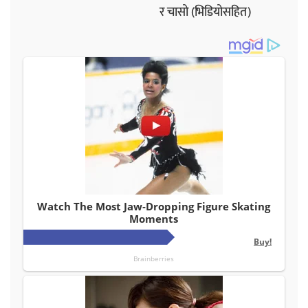
र चासो (भिडियोसहित)