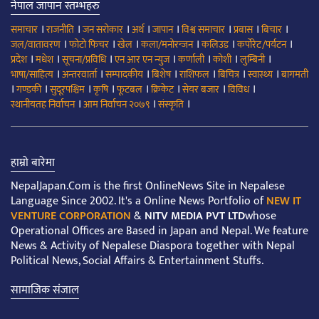
नेपाल जापान स्तम्भहरु
।
।
।
।
।
।
।
।
समाचार
राजनीति
जन सरोकार
अर्थ
जापान
विश्व समाचार
प्रबास
बिचार
।
।
।
।
।
।
जल/वातावरण
फोटो फिचर
खेल
कला/मनोरन्जन
कलिउड
कर्पोरेट/पर्यटन
।
।
।
।
।
।
।
प्रदेश
मधेश
सूचना/प्रविधि
एन आर एन न्युज
कर्णाली
कोशी
लुम्बिनी
।
।
।
।
।
।
।
भाषा/साहित्य
अन्तरवार्ता
सम्पादकीय
बिशेष
राशिफल
बिचित्र
स्वास्थ्य
बागमती
।
।
।
।
।
।
।
।
गण्डकी
सुदूरपश्चिम
कृषि
फूटबल
क्रिकेट
सेयर बजार
विविध
।
।
।
स्थानीयतह निर्वाचन
आम निर्वाचन २०७९
संस्कृति
हाम्रो बारेमा
NepalJapan.Com is the first OnlineNews Site in Nepalese
Language Since 2002. It's a Online News Portfolio of
NEW IT
VENTURE CORPORATION
&
NITV MEDIA PVT LTD
whose
Operational Offices are Based in Japan and Nepal. We feature
News & Activity of Nepalese Diaspora together with Nepal
Political News, Social Affairs & Entertainment Stuffs.
सामाजिक संजाल