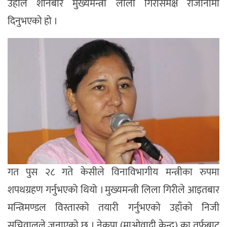
उहाँले शनिबार मुख्यमन्त्री लीला गिरीसमक्ष राजीनामा
दिनुभएको हो ।
गत पुस २८ गते केसीले विनाविभागीय मन्त्रीका रुपमा
शपथग्रहण गर्नुभएको थियो । मुख्यमन्त्री लिला गिरीले आइतबार
मन्त्रिमण्डल विस्तारको तयारी गर्नुभएको उहाँको निजी
सचिवालले जनाएको छ । नेकपा (माओवादी केन्द्र) का तर्फबाट