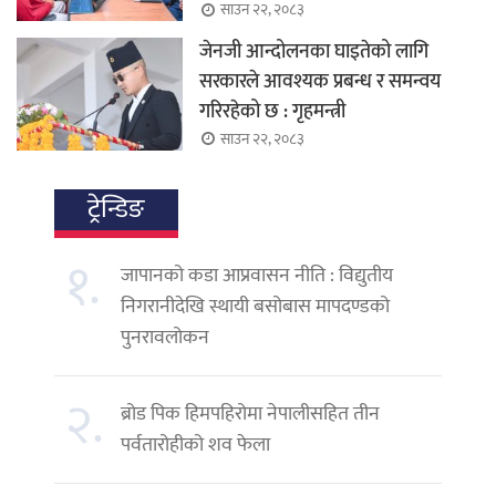
साउन २२, २०८३
जेनजी आन्दोलनका घाइतेको लागि
सरकारले आवश्यक प्रबन्ध र समन्वय
गरिरहेको छ : गृहमन्त्री
साउन २२, २०८३
ट्रेन्डिङ
१.
जापानको कडा आप्रवासन नीति : विद्युतीय
निगरानीदेखि स्थायी बसोबास मापदण्डको
पुनरावलोकन
२.
ब्रोड पिक हिमपहिरोमा नेपालीसहित तीन
पर्वतारोहीको शव फेला