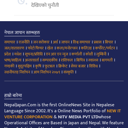
७.
देखिएको चुनौती
नेपाल जापान स्तम्भहरु
।
।
।
।
।
।
।
।
समाचार
राजनीति
जन सरोकार
अर्थ
जापान
विश्व समाचार
प्रबास
बिचार
।
।
।
।
।
।
जल/वातावरण
फोटो फिचर
खेल
कला/मनोरन्जन
कलिउड
कर्पोरेट/पर्यटन
।
।
।
।
।
।
।
प्रदेश
मधेश
सूचना/प्रविधि
एन आर एन न्युज
कर्णाली
कोशी
लुम्बिनी
।
।
।
।
।
।
।
भाषा/साहित्य
अन्तरवार्ता
सम्पादकीय
राशिफल
बिचित्र
स्वास्थ्य
बागमती
।
।
।
।
।
।
।
गण्डकी
सुदूरपश्चिम
कृषि
फूटबल
क्रिकेट
सेयर बजार
विविध
।
।
।
स्थानीयतह निर्वाचन
आम निर्वाचन २०७९
संस्कृति
हाम्रो बारेमा
NepalJapan.Com is the first OnlineNews Site in Nepalese
Language Since 2002. It's a Online News Portfolio of
NEW IT
VENTURE CORPORATION
&
NITV MEDIA PVT LTD
whose
Operational Offices are Based in Japan and Nepal. We feature