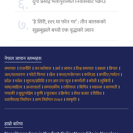
६.
दुर्गा प्रसाईं भक्तपुरस्थित निवासबाटै पक्राउ
७.
‘हे सिरी, ११९ मा फोन गर’ : तीन बालकको
सूझबुझले बच्यो एक वृद्धाको ज्यान
नेपाल जापान स्तम्भहरु
।
।
।
।
।
।
।
।
समाचार
राजनीति
जन सरोकार
अर्थ
जापान
विश्व समाचार
प्रबास
बिचार
।
।
।
।
।
।
जल/वातावरण
फोटो फिचर
खेल
कला/मनोरन्जन
कलिउड
कर्पोरेट/पर्यटन
।
।
।
।
।
।
।
प्रदेश
मधेश
सूचना/प्रविधि
एन आर एन न्युज
कर्णाली
कोशी
लुम्बिनी
।
।
।
।
।
।
।
भाषा/साहित्य
अन्तरवार्ता
सम्पादकीय
राशिफल
बिचित्र
स्वास्थ्य
बागमती
।
।
।
।
।
।
।
गण्डकी
सुदूरपश्चिम
कृषि
फूटबल
क्रिकेट
सेयर बजार
विविध
।
।
।
स्थानीयतह निर्वाचन
आम निर्वाचन २०७९
संस्कृति
हाम्रो बारेमा