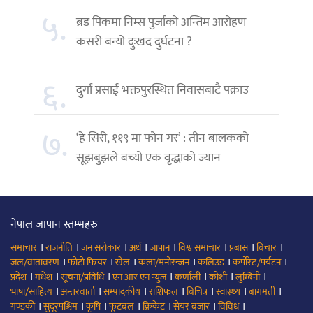
५.
ब्रड पिकमा निम्स पुर्जाको अन्तिम आरोहण
कसरी बन्यो दुःखद दुर्घटना ?
६.
दुर्गा प्रसाईं भक्तपुरस्थित निवासबाटै पक्राउ
७.
‘हे सिरी, ११९ मा फोन गर’ : तीन बालकको
सूझबुझले बच्यो एक वृद्धाको ज्यान
नेपाल जापान स्तम्भहरु
।
।
।
।
।
।
।
।
समाचार
राजनीति
जन सरोकार
अर्थ
जापान
विश्व समाचार
प्रबास
बिचार
।
।
।
।
।
।
जल/वातावरण
फोटो फिचर
खेल
कला/मनोरन्जन
कलिउड
कर्पोरेट/पर्यटन
।
।
।
।
।
।
।
प्रदेश
मधेश
सूचना/प्रविधि
एन आर एन न्युज
कर्णाली
कोशी
लुम्बिनी
।
।
।
।
।
।
।
भाषा/साहित्य
अन्तरवार्ता
सम्पादकीय
राशिफल
बिचित्र
स्वास्थ्य
बागमती
।
।
।
।
।
।
।
गण्डकी
सुदूरपश्चिम
कृषि
फूटबल
क्रिकेट
सेयर बजार
विविध