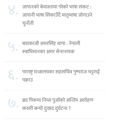
४.
जापानको बेवास्तामा परेको भाषा संकट :
जापानी भाषा सिकाउँदै मातृभाषा जोगाउने
चुनौती
५.
बडाकाजी अमरसिंह थापा : नेपाली
स्वाभिमानका अमर सेनानायक
६.
परराष्ट्र मन्त्रालयका सहसचिव पुष्पराज भट्टराई
पक्राउ
७.
ब्रड पिकमा निम्स पुर्जाको अन्तिम आरोहण
कसरी बन्यो दुःखद दुर्घटना ?