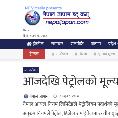
Date
बिहि, साउन २१, २०८३
होमपेज
समाचार
राजनीति
जापान
प्रदेश
ट्रेन्डिङ
राशिफल
मौसम
सुनको मूल्य
जन सरोकार
आजदेखि पेट्रोलको मूल्य
नेपाल जापान
फाल्गुन ८, २०७८
नेपाल आयल निगम लिमिटेडले पेट्रोलियम पदार्थको मूल्य
अनुरुप निगमले पेट्रोल, डिजेल र मट्टितेलमा रु तीन वृद