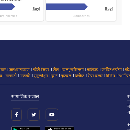
।
।
।
।
।
।
।
िचार
जल/वातावरण
फोटो फिचर
खेल
कला/मनोरन्जन
कलिउड
कर्पोरेट/पर्यटन
प्रद
।
।
।
।
।
।
।
।
।
्य
बागमती
गण्डकी
सुदूरपश्चिम
कृषि
फूटबल
क्रिकेट
सेयर बजार
विविध
स्थानीयत
सामाजिक संजाल
स
ब
थ
स