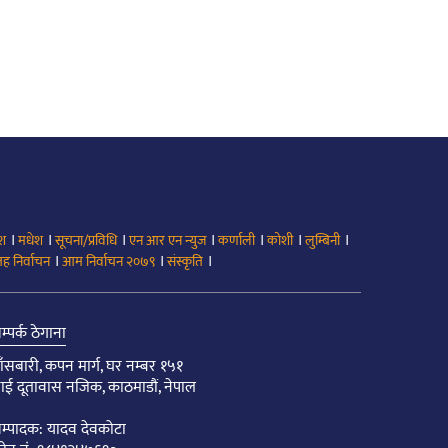
।
।
।
।
।
।
।
ेश
मधेश
सूचना/प्रविधि
एन आर एन न्युज
कर्णाली
कोशी
लुम्बिनी
।
।
।
ह निर्वाचन
आम निर्वाचन २०७९
संस्कृति
म्पर्क ठेगाना
ाँसबारी, कपन मार्ग, घर नम्बर १५१
ाई दूतावास नजिक, काठमाडौं, नेपाल
म्पादक: यादव देवकोटा