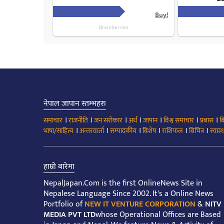
नेपाल जापान स्तम्भहरु
।
।
।
।
।
।
।
समाचार
राजनीति
जन सरोकार
अर्थ
जापान
विश्व समाचार
प्रबास
ब
।
।
।
।
।
।
भाषा/साहित्य
अन्तरवार्ता
सम्पादकीय
बिशेष
राशिफल
बिचित्र
स्वास्थ
हाम्रो बारेमा
NepalJapan.Com is the first OnlineNews Site in
Nepalese Language Since 2002. It's a Online News
Portfolio of
NEW IT VENTURE CORPORATION
&
NITV
MEDIA PVT LTD
whose Operational Offices are Based