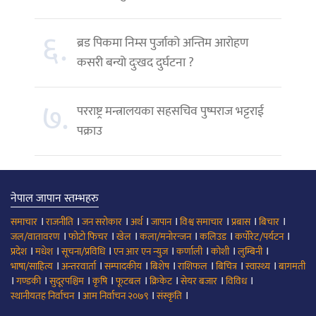
६.
ब्रड पिकमा निम्स पुर्जाको अन्तिम आरोहण
कसरी बन्यो दुःखद दुर्घटना ?
७.
परराष्ट्र मन्त्रालयका सहसचिव पुष्पराज भट्टराई
पक्राउ
नेपाल जापान स्तम्भहरु
।
।
।
।
।
।
।
।
समाचार
राजनीति
जन सरोकार
अर्थ
जापान
विश्व समाचार
प्रबास
बिचार
।
।
।
।
।
।
जल/वातावरण
फोटो फिचर
खेल
कला/मनोरन्जन
कलिउड
कर्पोरेट/पर्यटन
।
।
।
।
।
।
।
प्रदेश
मधेश
सूचना/प्रविधि
एन आर एन न्युज
कर्णाली
कोशी
लुम्बिनी
।
।
।
।
।
।
।
भाषा/साहित्य
अन्तरवार्ता
सम्पादकीय
बिशेष
राशिफल
बिचित्र
स्वास्थ्य
बागमती
।
।
।
।
।
।
।
।
गण्डकी
सुदूरपश्चिम
कृषि
फूटबल
क्रिकेट
सेयर बजार
विविध
।
।
।
स्थानीयतह निर्वाचन
आम निर्वाचन २०७९
संस्कृति