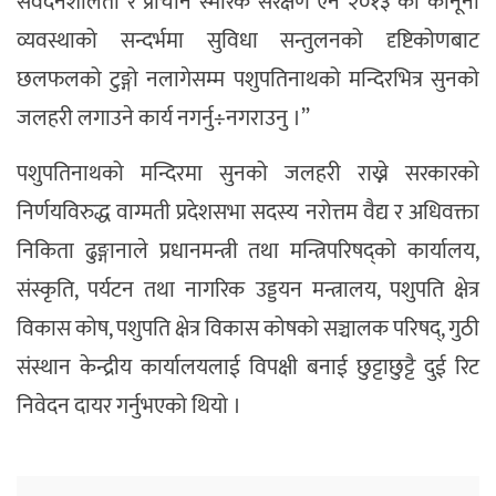
संवेदनशीलता र प्राचीन स्मारक संरक्षण ऐन २०१३ को कानूनी
व्यवस्थाको सन्दर्भमा सुविधा सन्तुलनको दृष्टिकोणबाट
छलफलको टुङ्गो नलागेसम्म पशुपतिनाथको मन्दिरभित्र सुनको
जलहरी लगाउने कार्य नगर्नु÷नगराउनु ।”
पशुपतिनाथको मन्दिरमा सुनको जलहरी राख्ने सरकारको
निर्णयविरुद्ध वाग्मती प्रदेशसभा सदस्य नरोत्तम वैद्य र अधिवक्ता
निकिता ढुङ्गानाले प्रधानमन्त्री तथा मन्त्रिपरिषद्को कार्यालय,
संस्कृति, पर्यटन तथा नागरिक उड्डयन मन्त्रालय, पशुपति क्षेत्र
विकास कोष, पशुपति क्षेत्र विकास कोषको सञ्चालक परिषद्, गुठी
संस्थान केन्द्रीय कार्यालयलाई विपक्षी बनाई छुट्टाछुट्टै दुई रिट
निवेदन दायर गर्नुभएको थियो ।