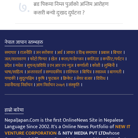
७.
ब्रड पिकमा निम्स पुर्जाको अन्तिम आरोहण
कसरी बन्यो दुःखद दुर्घटना ?
नेपाल जापान स्तम्भहरु
।
।
।
।
।
।
।
।
समाचार
राजनीति
जन सरोकार
अर्थ
जापान
विश्व समाचार
प्रबास
बिचार
।
।
।
।
।
।
जल/वातावरण
फोटो फिचर
खेल
कला/मनोरन्जन
कलिउड
कर्पोरेट/पर्यटन
।
।
।
।
।
।
।
प्रदेश
मधेश
सूचना/प्रविधि
एन आर एन न्युज
कर्णाली
कोशी
लुम्बिनी
।
।
।
।
।
।
।
भाषा/साहित्य
अन्तरवार्ता
सम्पादकीय
राशिफल
बिचित्र
स्वास्थ्य
बागमती
।
।
।
।
।
।
।
गण्डकी
सुदूरपश्चिम
कृषि
फूटबल
क्रिकेट
सेयर बजार
विविध
।
।
।
स्थानीयतह निर्वाचन
आम निर्वाचन २०७९
संस्कृति
हाम्रो बारेमा
NepalJapan.Com is the first OnlineNews Site in Nepalese
Language Since 2002. It's a Online News Portfolio of
NEW IT
VENTURE CORPORATION
&
NITV MEDIA PVT LTD
whose