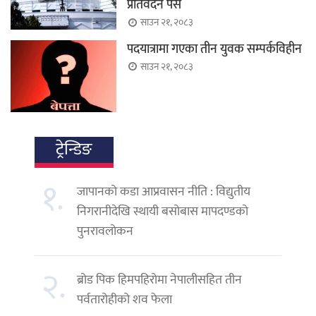
प्रतिवेदन पेस
साउन २१, २०८३
पदयात्रामा गएका तीन युवक सम्पर्कविहीन
साउन २१, २०८३
ट्रेन्डिङ
१.
जापानको कडा आप्रवासन नीति : विद्युतीय
निगरानीदेखि स्थायी बसोबास मापदण्डको
पुनरावलोकन
२.
ब्रोड पिक हिमपहिरोमा नेपालीसहित तीन
पर्वतारोहीको शव फेला