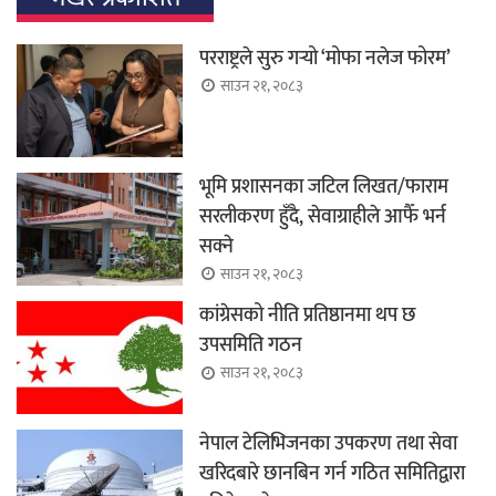
परराष्ट्रले सुरु गर्‍यो ‘मोफा नलेज फोरम’
साउन २१, २०८३
भूमि प्रशासनका जटिल लिखत/फाराम
सरलीकरण हुँदै, सेवाग्राहीले आफैँ भर्न
सक्ने
साउन २१, २०८३
कांग्रेसको नीति प्रतिष्ठानमा थप छ
उपसमिति गठन
साउन २१, २०८३
नेपाल टेलिभिजनका उपकरण तथा सेवा
खरिदबारे छानबिन गर्न गठित समितिद्वारा