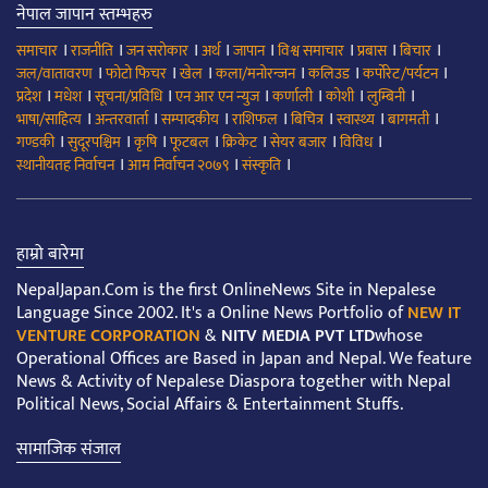
नेपाल जापान स्तम्भहरु
।
।
।
।
।
।
।
।
समाचार
राजनीति
जन सरोकार
अर्थ
जापान
विश्व समाचार
प्रबास
बिचार
।
।
।
।
।
।
जल/वातावरण
फोटो फिचर
खेल
कला/मनोरन्जन
कलिउड
कर्पोरेट/पर्यटन
।
।
।
।
।
।
।
प्रदेश
मधेश
सूचना/प्रविधि
एन आर एन न्युज
कर्णाली
कोशी
लुम्बिनी
।
।
।
।
।
।
।
भाषा/साहित्य
अन्तरवार्ता
सम्पादकीय
राशिफल
बिचित्र
स्वास्थ्य
बागमती
।
।
।
।
।
।
।
गण्डकी
सुदूरपश्चिम
कृषि
फूटबल
क्रिकेट
सेयर बजार
विविध
।
।
।
स्थानीयतह निर्वाचन
आम निर्वाचन २०७९
संस्कृति
हाम्रो बारेमा
NepalJapan.Com is the first OnlineNews Site in Nepalese
Language Since 2002. It's a Online News Portfolio of
NEW IT
VENTURE CORPORATION
&
NITV MEDIA PVT LTD
whose
Operational Offices are Based in Japan and Nepal. We feature
News & Activity of Nepalese Diaspora together with Nepal
Political News, Social Affairs & Entertainment Stuffs.
सामाजिक संजाल