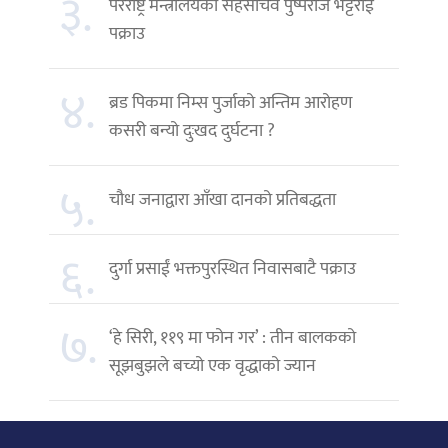
३.
परराष्ट्र मन्त्रालयका सहसचिव पुष्पराज भट्टराई
पक्राउ
४.
ब्रड पिकमा निम्स पुर्जाको अन्तिम आरोहण
कसरी बन्यो दुःखद दुर्घटना ?
५.
चौध जनाद्वारा आँखा दानको प्रतिबद्धता
६.
दुर्गा प्रसाईं भक्तपुरस्थित निवासबाटै पक्राउ
७.
‘हे सिरी, ११९ मा फोन गर’ : तीन बालकको
सूझबुझले बच्यो एक वृद्धाको ज्यान