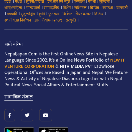
।
।
।
।
।
।
।
प्रदेश
मधेश
सूचना/प्रविधि
एन आर एन न्युज
कर्णाली
कोशी
लुम्बिनी
।
।
।
।
।
।
।
भाषा/साहित्य
अन्तरवार्ता
सम्पादकीय
बिशेष
राशिफल
बिचित्र
स्वास्थ्य
बागमती
।
।
।
।
।
।
।
।
गण्डकी
सुदूरपश्चिम
कृषि
फूटबल
क्रिकेट
सेयर बजार
विविध
।
।
।
स्थानीयतह निर्वाचन
आम निर्वाचन २०७९
संस्कृति
हाम्रो बारेमा
NepalJapan.Com is the first OnlineNews Site in Nepalese
Language Since 2002. It's a Online News Portfolio of
NEW IT
VENTURE CORPORATION
&
NITV MEDIA PVT LTD
whose
Operational Offices are Based in Japan and Nepal. We feature
News & Activity of Nepalese Diaspora together with Nepal
Political News, Social Affairs & Entertainment Stuffs.
सामाजिक संजाल