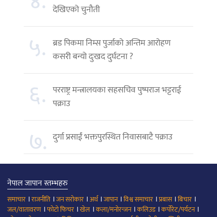
४.
देखिएको चुनौती
५.
ब्रड पिकमा निम्स पुर्जाको अन्तिम आरोहण
कसरी बन्यो दुःखद दुर्घटना ?
६.
परराष्ट्र मन्त्रालयका सहसचिव पुष्पराज भट्टराई
पक्राउ
७.
दुर्गा प्रसाईं भक्तपुरस्थित निवासबाटै पक्राउ
नेपाल जापान स्तम्भहरु
।
।
।
।
।
।
।
।
समाचार
राजनीति
जन सरोकार
अर्थ
जापान
विश्व समाचार
प्रबास
बिचार
।
।
।
।
।
।
जल/वातावरण
फोटो फिचर
खेल
कला/मनोरन्जन
कलिउड
कर्पोरेट/पर्यटन