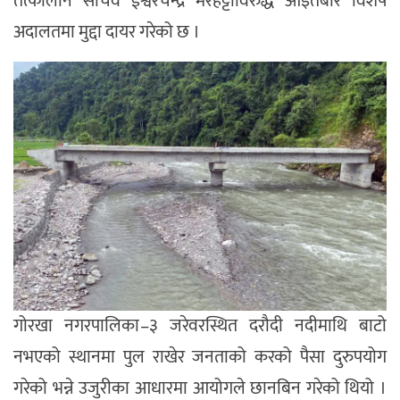
तत्कालीन सचिव ईश्वरचन्द्र मरहट्टाविरुद्ध आइतबार विशेष
अदालतमा मुद्दा दायर गरेको छ ।
गोरखा नगरपालिका–३ जरेवरस्थित दरौदी नदीमाथि बाटो
नभएको स्थानमा पुल राखेर जनताको करको पैसा दुरुपयोग
गरेको भन्ने उजुरीका आधारमा आयोगले छानबिन गरेको थियो ।