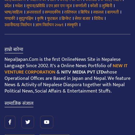
।
।
।
।
।
।
।
प्रदेश
मधेश
सूचना/प्रविधि
एन आर एन न्युज
कर्णाली
कोशी
लुम्बिनी
।
।
।
।
।
।
।
भाषा/साहित्य
अन्तरवार्ता
सम्पादकीय
राशिफल
बिचित्र
स्वास्थ्य
बागमती
।
।
।
।
।
।
।
गण्डकी
सुदूरपश्चिम
कृषि
फूटबल
क्रिकेट
सेयर बजार
विविध
।
।
।
स्थानीयतह निर्वाचन
आम निर्वाचन २०७९
संस्कृति
हाम्रो बारेमा
NepalJapan.Com is the first OnlineNews Site in Nepalese
Language Since 2002. It's a Online News Portfolio of
NEW IT
VENTURE CORPORATION
&
NITV MEDIA PVT LTD
whose
Operational Offices are Based in Japan and Nepal. We feature
News & Activity of Nepalese Diaspora together with Nepal
Political News, Social Affairs & Entertainment Stuffs.
सामाजिक संजाल