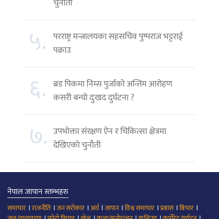
चुनौती
५.
परराष्ट्र मन्त्रालयका सहसचिव पुष्पराज भट्टराई
पक्राउ
६.
ब्रड पिकमा निम्स पुर्जाको अन्तिम आरोहण
कसरी बन्यो दुःखद दुर्घटना ?
७.
उपभोक्ता संरक्षण ऐन र चिकित्सा क्षेत्रमा
देखिएको चुनौती
नेपाल जापान स्तम्भहरु
।
।
।
।
।
।
।
।
समाचार
राजनीति
जन सरोकार
अर्थ
जापान
विश्व समाचार
प्रबास
बिचार
।
।
।
।
।
।
जल/वातावरण
फोटो फिचर
खेल
कला/मनोरन्जन
कलिउड
कर्पोरेट/पर्यटन