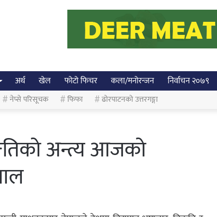
अर्थ
खेल
फोटो फिचर
कला/मनोरन्जन
निर्वाचन २०७९
नेप्से परिसूचक
फिफा
ढोरपाटनको उत्तरगङ्गा
सङ्गतिको अन्त्य आजको
पाल