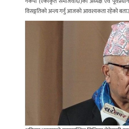
नेकपा (एकीकृत समाजवादी)का अध्यक्ष एवं पूर्वप्रधानम
विसङ्गतिको अन्त्य गर्नु आजको आवश्यकता रहेको बत