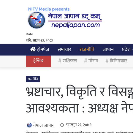
Date
शनि, साउन २३, २०८३
होमपेज
समाचार
राजनीति
जापान
प्रदेश
ट्रेन्डिङ
राशिफल
मौसम
विनिमयदर
राजनीति
भ्रष्टाचार, विकृति र वि
आवश्यकता : अध्यक्ष ने
नेपाल जापान
फाल्गुन २१, २०७९