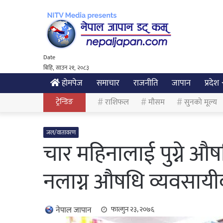
Date
बिहि, साउन २१, २०८३
होमपेज
समाचार
राजनीति
जापान
प्रदेश
ट्रेन्डिङ
राशिफल
मौसम
सुनको मूल्य
जल/वातावरण
चार महिनालाई पुग्ने औ
नलाग्न औषधि व्यवसायी
नेपाल जापान
फाल्गुन २३, २०७६