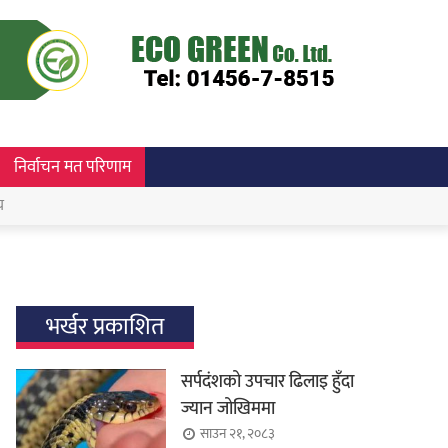
निर्वाचन मत परिणाम
च
भर्खर प्रकाशित
सर्पदंशको उपचार ढिलाइ हुँदा
ज्यान जोखिममा
साउन २१, २०८३