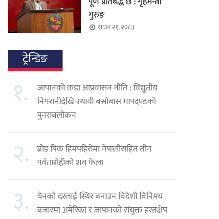
पूर्ण प्रतिबद्ध छ : गृहमन्त्री
गुरुङ
साउन २१, २०८३
ट्रेन्डिङ
१.
जापानको कडा आप्रवासन नीति : विद्युतीय
निगरानीदेखि स्थायी बसोबास मापदण्डको
पुनरावलोकन
२.
ब्रोड पिक हिमपहिरोमा नेपालीसहित तीन
पर्वतारोहीको शव फेला
३.
येनको दरलाई स्थिर बनाउन विदेशी विनिमय
बजारमा अमेरिका र जापानको संयुक्त हस्तक्षेप