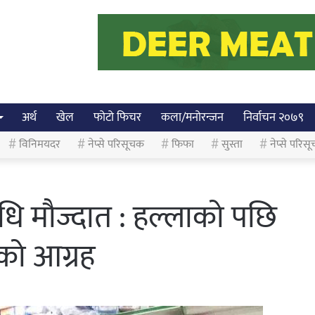
अर्थ
खेल
फोटो फिचर
कला/मनोरन्जन
निर्वाचन २०७९
विनिमयदर
नेप्से परिसूचक
फिफा
सुस्ता
नेप्से परिसू
षधि मौज्दात : हल्लाको पछि
को आग्रह