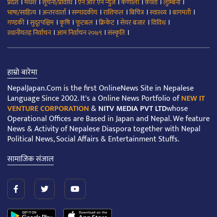
।
।
।
।
।
।
।
प्रदेश
मधेश
सूचना/प्रविधि
एन आर एन न्युज
कर्णाली
कोशी
लुम्बिनी
।
।
।
।
।
।
।
भाषा/साहित्य
अन्तरवार्ता
सम्पादकीय
राशिफल
बिचित्र
स्वास्थ्य
बागमती
।
।
।
।
।
।
।
गण्डकी
सुदूरपश्चिम
कृषि
फूटबल
क्रिकेट
सेयर बजार
विविध
।
।
।
स्थानीयतह निर्वाचन
आम निर्वाचन २०७९
संस्कृति
हाम्रो बारेमा
NepalJapan.Com is the first OnlineNews Site in Nepalese
Language Since 2002. It's a Online News Portfolio of
NEW IT
VENTURE CORPORATION
&
NITV MEDIA PVT LTD
whose
Operational Offices are Based in Japan and Nepal. We feature
News & Activity of Nepalese Diaspora together with Nepal
Political News, Social Affairs & Entertainment Stuffs.
सामाजिक संजाल