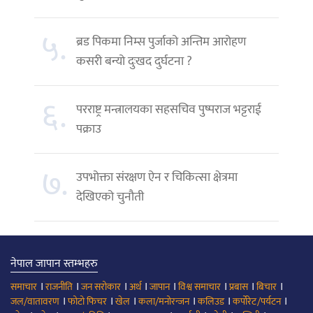
५.
ब्रड पिकमा निम्स पुर्जाको अन्तिम आरोहण
कसरी बन्यो दुःखद दुर्घटना ?
६.
परराष्ट्र मन्त्रालयका सहसचिव पुष्पराज भट्टराई
पक्राउ
७.
उपभोक्ता संरक्षण ऐन र चिकित्सा क्षेत्रमा
देखिएको चुनौती
नेपाल जापान स्तम्भहरु
।
।
।
।
।
।
।
।
समाचार
राजनीति
जन सरोकार
अर्थ
जापान
विश्व समाचार
प्रबास
बिचार
।
।
।
।
।
।
जल/वातावरण
फोटो फिचर
खेल
कला/मनोरन्जन
कलिउड
कर्पोरेट/पर्यटन