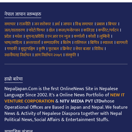
नेपाल जापान स्तम्भहरु
।
।
।
।
।
।
।
।
समाचार
राजनीति
जन सरोकार
अर्थ
जापान
विश्व समाचार
प्रबास
बिचार
।
।
।
।
।
।
जल/वातावरण
फोटो फिचर
खेल
कला/मनोरन्जन
कलिउड
कर्पोरेट/पर्यटन
।
।
।
।
।
।
।
प्रदेश
मधेश
सूचना/प्रविधि
एन आर एन न्युज
कर्णाली
कोशी
लुम्बिनी
।
।
।
।
।
।
।
भाषा/साहित्य
अन्तरवार्ता
सम्पादकीय
बिशेष
राशिफल
बिचित्र
स्वास्थ्य
बागमती
।
।
।
।
।
।
।
।
गण्डकी
सुदूरपश्चिम
कृषि
फूटबल
क्रिकेट
सेयर बजार
विविध
।
।
।
स्थानीयतह निर्वाचन
आम निर्वाचन २०७९
संस्कृति
हाम्रो बारेमा
NepalJapan.Com is the first OnlineNews Site in Nepalese
Language Since 2002. It's a Online News Portfolio of
NEW IT
VENTURE CORPORATION
&
NITV MEDIA PVT LTD
whose
Operational Offices are Based in Japan and Nepal. We feature
News & Activity of Nepalese Diaspora together with Nepal
Political News, Social Affairs & Entertainment Stuffs.
सामाजिक संजाल