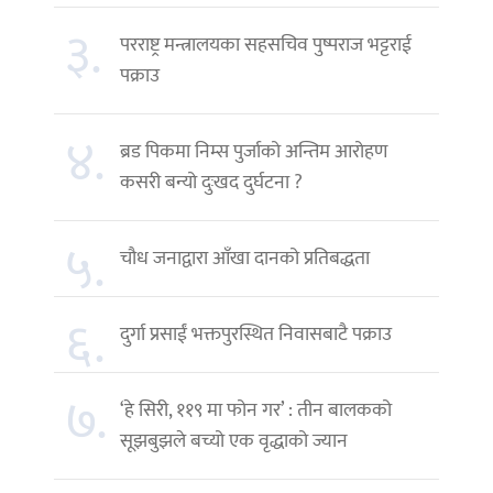
३.
परराष्ट्र मन्त्रालयका सहसचिव पुष्पराज भट्टराई
पक्राउ
४.
ब्रड पिकमा निम्स पुर्जाको अन्तिम आरोहण
कसरी बन्यो दुःखद दुर्घटना ?
५.
चौध जनाद्वारा आँखा दानको प्रतिबद्धता
६.
दुर्गा प्रसाईं भक्तपुरस्थित निवासबाटै पक्राउ
७.
‘हे सिरी, ११९ मा फोन गर’ : तीन बालकको
सूझबुझले बच्यो एक वृद्धाको ज्यान