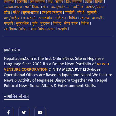
।
।
।
।
।
।
।
।
समाचार
राजनीति
जन सरोकार
अर्थ
जापान
विश्व समाचार
प्रबास
बिचार
।
।
।
।
।
।
जल/वातावरण
फोटो फिचर
खेल
कला/मनोरन्जन
कलिउड
कर्पोरेट/पर्यटन
।
।
।
।
।
।
।
प्रदेश
मधेश
सूचना/प्रविधि
एन आर एन न्युज
कर्णाली
कोशी
लुम्बिनी
।
।
।
।
।
।
।
भाषा/साहित्य
अन्तरवार्ता
सम्पादकीय
राशिफल
बिचित्र
स्वास्थ्य
बागमती
।
।
।
।
।
।
।
गण्डकी
सुदूरपश्चिम
कृषि
फूटबल
क्रिकेट
सेयर बजार
विविध
।
।
।
स्थानीयतह निर्वाचन
आम निर्वाचन २०७९
संस्कृति
हाम्रो बारेमा
NepalJapan.Com is the first OnlineNews Site in Nepalese
Language Since 2002. It's a Online News Portfolio of
NEW IT
VENTURE CORPORATION
&
NITV MEDIA PVT LTD
whose
Operational Offices are Based in Japan and Nepal. We feature
News & Activity of Nepalese Diaspora together with Nepal
Political News, Social Affairs & Entertainment Stuffs.
सामाजिक संजाल