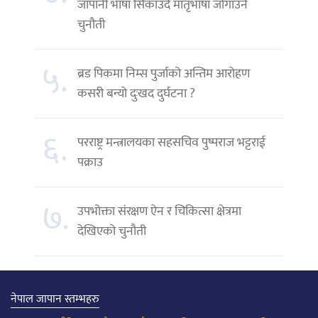
जापानी भाषा सिकाउँदै मातृभाषा जोगाउने
चुनौती
५.
ब्रड पिकमा निम्स पुर्जाको अन्तिम आरोहण
कसरी बन्यो दुःखद दुर्घटना ?
६.
परराष्ट्र मन्त्रालयका सहसचिव पुष्पराज भट्टराई
पक्राउ
७.
उपभोक्ता संरक्षण ऐन र चिकित्सा क्षेत्रमा
देखिएको चुनौती
नेपाल जापान स्तम्भहरु