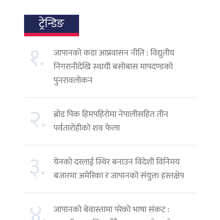
ट्रेन्डिङ
१.
जापानको कडा आप्रवासन नीति : विद्युतीय
निगरानीदेखि स्थायी बसोबास मापदण्डको
पुनरावलोकन
२.
ब्रोड पिक हिमपहिरोमा नेपालीसहित तीन
पर्वतारोहीको शव फेला
३.
येनको दरलाई स्थिर बनाउन विदेशी विनिमय
बजारमा अमेरिका र जापानको संयुक्त हस्तक्षेप
४.
जापानको बेवास्तामा परेको भाषा संकट :