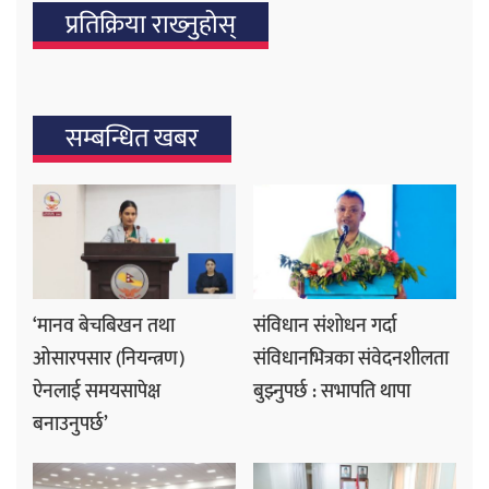
प्रतिक्रिया राख्‍नुहोस्
सम्बन्धित खबर
‘मानव बेचबिखन तथा
संविधान संशोधन गर्दा
ओसारपसार (नियन्त्रण)
संविधानभित्रका संवेदनशीलता
ऐनलाई समयसापेक्ष
बुझ्नुपर्छ : सभापति थापा
बनाउनुपर्छ’