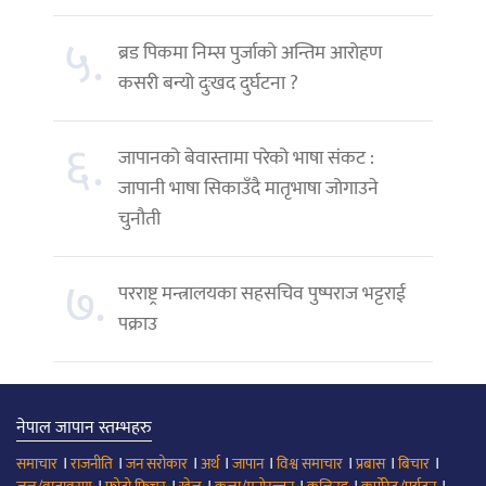
५.
ब्रड पिकमा निम्स पुर्जाको अन्तिम आरोहण
कसरी बन्यो दुःखद दुर्घटना ?
६.
जापानको बेवास्तामा परेको भाषा संकट :
जापानी भाषा सिकाउँदै मातृभाषा जोगाउने
चुनौती
७.
परराष्ट्र मन्त्रालयका सहसचिव पुष्पराज भट्टराई
पक्राउ
नेपाल जापान स्तम्भहरु
।
।
।
।
।
।
।
।
समाचार
राजनीति
जन सरोकार
अर्थ
जापान
विश्व समाचार
प्रबास
बिचार