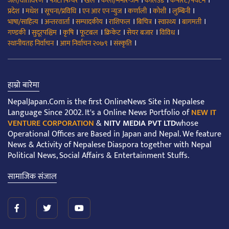
।
।
।
।
।
।
जल/वातावरण
फोटो फिचर
खेल
कला/मनोरन्जन
कलिउड
कर्पोरेट/पर्यटन
।
।
।
।
।
।
।
प्रदेश
मधेश
सूचना/प्रविधि
एन आर एन न्युज
कर्णाली
कोशी
लुम्बिनी
।
।
।
।
।
।
।
भाषा/साहित्य
अन्तरवार्ता
सम्पादकीय
राशिफल
बिचित्र
स्वास्थ्य
बागमती
।
।
।
।
।
।
।
गण्डकी
सुदूरपश्चिम
कृषि
फूटबल
क्रिकेट
सेयर बजार
विविध
।
।
।
स्थानीयतह निर्वाचन
आम निर्वाचन २०७९
संस्कृति
हाम्रो बारेमा
NepalJapan.Com is the first OnlineNews Site in Nepalese
Language Since 2002. It's a Online News Portfolio of
NEW IT
VENTURE CORPORATION
&
NITV MEDIA PVT LTD
whose
Operational Offices are Based in Japan and Nepal. We feature
News & Activity of Nepalese Diaspora together with Nepal
Political News, Social Affairs & Entertainment Stuffs.
सामाजिक संजाल