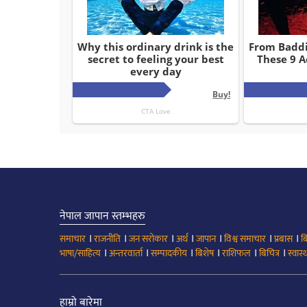
नेपाल जापान स्तम्भहरु
।
।
।
।
।
।
।
समाचार
राजनीति
जन सरोकार
अर्थ
जापान
विश्व समाचार
प्रबास
ब
।
।
।
।
।
।
भाषा/साहित्य
अन्तरवार्ता
सम्पादकीय
बिशेष
राशिफल
बिचित्र
स्वास्थ
हाम्रो बारेमा