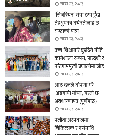
साउन २३, २०८३
‘सिजेरियन’ सेवा ठप्प हुँदा
तेह्रथुमका गर्भवतीलाई छ
घण्टाको यात्रा
साउन २३, २०८३
उच्च शिक्षाबारे दुईदिने नीति
कार्यशाला सम्पन्न, पारदर्शी र
परिणाममुखी प्रणालीमा जोड
साउन २३, २०८३
आठ दलले घोषणा गरे
‘अग्रगामी मोर्चा’, यस्तो छ
अवधारणापत्र (पूर्णपाठ)
साउन २३, २०८३
पलाँता अस्पतालमा
चिकित्सक र नर्समाथि