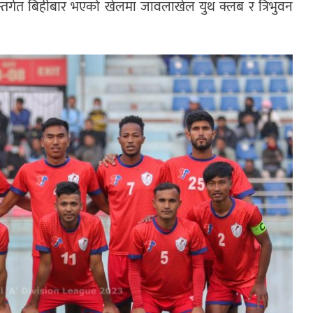
तर्गत बिहीबार भएको खेलमा जावलाखेल युथ क्लब र त्रिभुवन