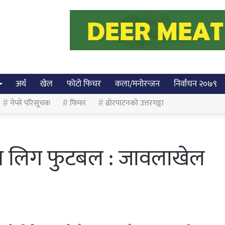
अर्थ
खेल
फोटो फिचर
कला/मनोरन्जन
निर्वाचन २०७९
नेप्से परिसूचक
फिफा
ढोरपाटनको उत्तरगङ्गा
न लिग फुटबल : जावलाखेल