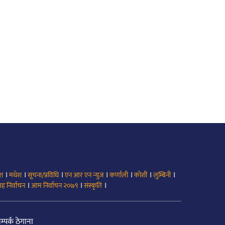
।
।
।
।
।
।
।
ेश
मधेश
सूचना/प्रविधि
एन आर एन न्युज
कर्णाली
कोशी
लुम्बिनी
।
।
।
ह निर्वाचन
आम निर्वाचन २०७९
संस्कृति
म्पर्क ठेगाना