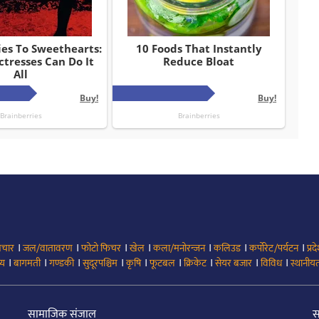
।
।
।
।
।
।
।
िचार
जल/वातावरण
फोटो फिचर
खेल
कला/मनोरन्जन
कलिउड
कर्पोरेट/पर्यटन
प्रद
।
।
।
।
।
।
।
।
।
्य
बागमती
गण्डकी
सुदूरपश्चिम
कृषि
फूटबल
क्रिकेट
सेयर बजार
विविध
स्थानीयत
सामाजिक संजाल
स