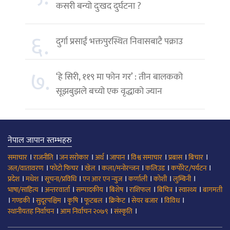
कसरी बन्यो दुःखद दुर्घटना ?
६.
दुर्गा प्रसाईं भक्तपुरस्थित निवासबाटै पक्राउ
७.
‘हे सिरी, ११९ मा फोन गर’ : तीन बालकको
सूझबुझले बच्यो एक वृद्धाको ज्यान
नेपाल जापान स्तम्भहरु
।
।
।
।
।
।
।
।
समाचार
राजनीति
जन सरोकार
अर्थ
जापान
विश्व समाचार
प्रबास
बिचार
।
।
।
।
।
।
जल/वातावरण
फोटो फिचर
खेल
कला/मनोरन्जन
कलिउड
कर्पोरेट/पर्यटन
।
।
।
।
।
।
।
प्रदेश
मधेश
सूचना/प्रविधि
एन आर एन न्युज
कर्णाली
कोशी
लुम्बिनी
।
।
।
।
।
।
।
भाषा/साहित्य
अन्तरवार्ता
सम्पादकीय
बिशेष
राशिफल
बिचित्र
स्वास्थ्य
बागमती
।
।
।
।
।
।
।
।
गण्डकी
सुदूरपश्चिम
कृषि
फूटबल
क्रिकेट
सेयर बजार
विविध
।
।
।
स्थानीयतह निर्वाचन
आम निर्वाचन २०७९
संस्कृति