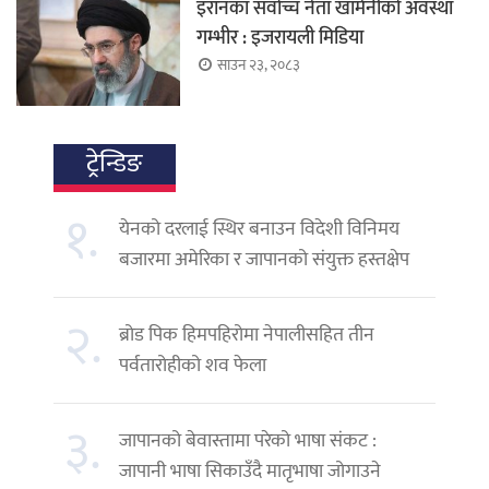
इरानका सर्वोच्च नेता खामेनीको अवस्था
गम्भीर : इजरायली मिडिया
साउन २३, २०८३
ट्रेन्डिङ
१.
येनको दरलाई स्थिर बनाउन विदेशी विनिमय
बजारमा अमेरिका र जापानको संयुक्त हस्तक्षेप
२.
ब्रोड पिक हिमपहिरोमा नेपालीसहित तीन
पर्वतारोहीको शव फेला
३.
जापानको बेवास्तामा परेको भाषा संकट :
जापानी भाषा सिकाउँदै मातृभाषा जोगाउने