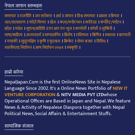
नेपाल जापान स्तम्भहरु
।
।
।
।
।
।
।
।
समाचार
राजनीति
जन सरोकार
अर्थ
जापान
विश्व समाचार
प्रबास
बिचार
।
।
।
।
।
।
जल/वातावरण
फोटो फिचर
खेल
कला/मनोरन्जन
कलिउड
कर्पोरेट/पर्यटन
।
।
।
।
।
।
।
प्रदेश
मधेश
सूचना/प्रविधि
एन आर एन न्युज
कर्णाली
कोशी
लुम्बिनी
।
।
।
।
।
।
।
भाषा/साहित्य
अन्तरवार्ता
सम्पादकीय
बिशेष
राशिफल
बिचित्र
स्वास्थ्य
बागमती
।
।
।
।
।
।
।
।
गण्डकी
सुदूरपश्चिम
कृषि
फूटबल
क्रिकेट
सेयर बजार
विविध
।
।
।
स्थानीयतह निर्वाचन
आम निर्वाचन २०७९
संस्कृति
हाम्रो बारेमा
NepalJapan.Com is the first OnlineNews Site in Nepalese
Language Since 2002. It's a Online News Portfolio of
NEW IT
VENTURE CORPORATION
&
NITV MEDIA PVT LTD
whose
Operational Offices are Based in Japan and Nepal. We feature
News & Activity of Nepalese Diaspora together with Nepal
Political News, Social Affairs & Entertainment Stuffs.
सामाजिक संजाल