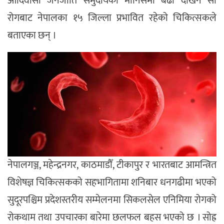
आदिवासी जनजाति समुदायका मानिसमा बढी देखिने सो
रोगबाट नेपालका १५ जिल्ला प्रभावित रहेको चिकित्सकले
बताएका छन् ।
नेपालगञ्ज, महेन्द्रनगर, काठमाडौँ, टीकापुर र भारतबाट आमन्त्रित
विशेषज्ञ चिकित्सकको सहभागितामा शनिबार धनगढीमा भएको
सुदूरपश्चिम प्रदेशस्तरीय सम्मेलनमा सिकलसेल एनिमिया रोगको
रोकथाम तथा उपचारका बारेमा छलफल बहस भएको छ । सोह्र