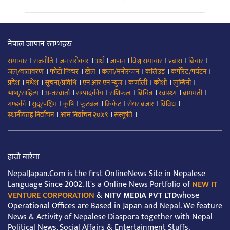
नेपाल जापान स्तम्भहरु
।
।
।
।
।
।
।
।
समाचार
राजनीति
जन सरोकार
अर्थ
जापान
विश्व समाचार
प्रबास
बिचार
।
।
।
।
।
।
जल/वातावरण
फोटो फिचर
खेल
कला/मनोरन्जन
कलिउड
कर्पोरेट/पर्यटन
।
।
।
।
।
।
।
प्रदेश
मधेश
सूचना/प्रविधि
एन आर एन न्युज
कर्णाली
कोशी
लुम्बिनी
।
।
।
।
।
।
।
भाषा/साहित्य
अन्तरवार्ता
सम्पादकीय
राशिफल
बिचित्र
स्वास्थ्य
बागमती
।
।
।
।
।
।
।
गण्डकी
सुदूरपश्चिम
कृषि
फूटबल
क्रिकेट
सेयर बजार
विविध
।
।
।
स्थानीयतह निर्वाचन
आम निर्वाचन २०७९
संस्कृति
हाम्रो बारेमा
NepalJapan.Com is the first OnlineNews Site in Nepalese
Language Since 2002. It's a Online News Portfolio of
NEW IT
VENTURE CORPORATION
&
NITV MEDIA PVT LTD
whose
Operational Offices are Based in Japan and Nepal. We feature
News & Activity of Nepalese Diaspora together with Nepal
Political News, Social Affairs & Entertainment Stuffs.