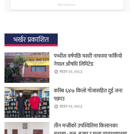
भर्खर प्रकाशित
पच्चीस वर्षपछि यसरी नाफामा फर्कियो
नेपाल औषधि लिमिटेड
साउन २२, २०८३
करिब ६४७ किलो गाँजासहित दुई जना
पक्राउ
साउन २२, २०८३
तीन मन्त्रीको उपस्थितिमा किसानका
गुनासा : मल, बजार र मूल्य व्यवस्थापनमा