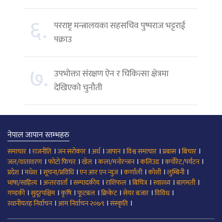
६.
परराष्ट्र मन्त्रालयका सहसचिव पुष्पराज भट्टराई
पक्राउ
७.
उपभोक्ता संरक्षण ऐन र चिकित्सा क्षेत्रमा
देखिएको चुनौती
नेपाल जापान स्तम्भहरु
।
।
।
।
।
।
।
।
समाचार
राजनीति
जन सरोकार
अर्थ
जापान
विश्व समाचार
प्रबास
बिचार
।
।
।
।
।
।
जल/वातावरण
फोटो फिचर
खेल
कला/मनोरन्जन
कलिउड
कर्पोरेट/पर्यटन
।
।
।
।
।
।
।
प्रदेश
मधेश
सूचना/प्रविधि
एन आर एन न्युज
कर्णाली
कोशी
लुम्बिनी
।
।
।
।
।
।
।
भाषा/साहित्य
अन्तरवार्ता
सम्पादकीय
राशिफल
बिचित्र
स्वास्थ्य
बागमती
।
।
।
।
।
।
।
गण्डकी
सुदूरपश्चिम
कृषि
फूटबल
क्रिकेट
सेयर बजार
विविध
।
।
।
स्थानीयतह निर्वाचन
आम निर्वाचन २०७९
संस्कृति