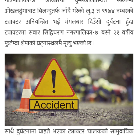
गाउँपालिका-७ जोखरिया दुम्सेखोलास्थित सडकमा
ओखलढुंगाबाट बिलन्दुतर्फ जाँदै गरेको लु.३ त ९९७४ नम्बरको
ट्याक्टर अनियन्त्रित भई मंगलबार दिउँसो दुर्घटना हुँदा
ट्याक्टरमा सवार सिद्विचरण नगरपालिका-७ बस्ने २१ वर्षीय
फुर्तेम्वा शेर्पाको घट्नास्थलमै मृत्यु भएको छ ।
साथै दुर्घटनामा घाइते भएका ट्याक्टर चालकको सामुदायिक