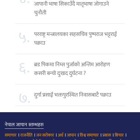
जापानी भाषा सिकाउँदै मातृभाषा जोगाउने
चुनौती
५.
परराष्ट्र मन्त्रालयका सहसचिव पुष्पराज भट्टराई
पक्राउ
६.
ब्रड पिकमा निम्स पुर्जाको अन्तिम आरोहण
कसरी बन्यो दुःखद दुर्घटना ?
७.
दुर्गा प्रसाईं भक्तपुरस्थित निवासबाटै पक्राउ
नेपाल जापान स्तम्भहरु
।
।
।
।
।
।
।
।
समाचार
राजनीति
जन सरोकार
अर्थ
जापान
विश्व समाचार
प्रबास
बिचार