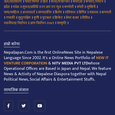
।
।
।
।
।
।
जल/वातावरण
फोटो फिचर
खेल
कला/मनोरन्जन
कलिउड
कर्पोरेट/पर्यटन
।
।
।
।
।
।
।
प्रदेश
मधेश
सूचना/प्रविधि
एन आर एन न्युज
कर्णाली
कोशी
लुम्बिनी
।
।
।
।
।
।
।
भाषा/साहित्य
अन्तरवार्ता
सम्पादकीय
बिशेष
राशिफल
बिचित्र
स्वास्थ्य
बागमती
।
।
।
।
।
।
।
।
गण्डकी
सुदूरपश्चिम
कृषि
फूटबल
क्रिकेट
सेयर बजार
विविध
।
।
।
स्थानीयतह निर्वाचन
आम निर्वाचन २०७९
संस्कृति
हाम्रो बारेमा
NepalJapan.Com is the first OnlineNews Site in Nepalese
Language Since 2002. It's a Online News Portfolio of
NEW IT
VENTURE CORPORATION
&
NITV MEDIA PVT LTD
whose
Operational Offices are Based in Japan and Nepal. We feature
News & Activity of Nepalese Diaspora together with Nepal
Political News, Social Affairs & Entertainment Stuffs.
सामाजिक संजाल