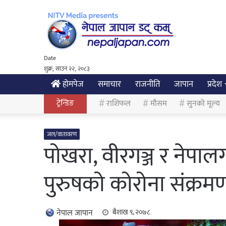
Date
शुक्र, साउन २२, २०८३
होमपेज
समाचार
राजनीति
जापान
प्रदेश
ट्रेन्डिङ
राशिफल
मौसम
सुनको मूल्य
जल/वातावरण
पोखरा, वीरगञ्ज र नेपा
पुरुषको कोरोना संक्रमणब
नेपाल जापान
बैशाख ९, २०७८