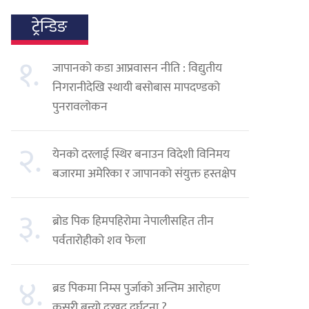
ट्रेन्डिङ
१.
जापानको कडा आप्रवासन नीति : विद्युतीय
निगरानीदेखि स्थायी बसोबास मापदण्डको
पुनरावलोकन
२.
येनको दरलाई स्थिर बनाउन विदेशी विनिमय
बजारमा अमेरिका र जापानको संयुक्त हस्तक्षेप
३.
ब्रोड पिक हिमपहिरोमा नेपालीसहित तीन
पर्वतारोहीको शव फेला
४.
ब्रड पिकमा निम्स पुर्जाको अन्तिम आरोहण
कसरी बन्यो दुःखद दुर्घटना ?