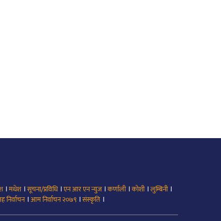
।
।
।
।
।
।
।
ेश
मधेश
सूचना/प्रविधि
एन आर एन न्युज
कर्णाली
कोशी
लुम्बिनी
।
।
।
ह निर्वाचन
आम निर्वाचन २०७९
संस्कृति