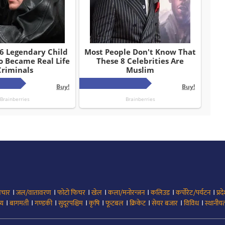
।
।
।
।
।
।
।
िचार
जल/वातावरण
फोटो फिचर
खेल
कला/मनोरन्जन
कलिउड
कर्पोरेट/पर्यटन
प्रद
।
।
।
।
।
।
।
।
।
्य
बागमती
गण्डकी
सुदूरपश्चिम
कृषि
फूटबल
क्रिकेट
सेयर बजार
विविध
स्थानीयत