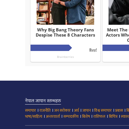
नेपाल जापान स्तम्भहरु
।
।
।
।
।
।
।
समाचार
राजनीति
जन सरोकार
अर्थ
जापान
विश्व समाचार
प्रबास
ब
।
।
।
।
।
।
भाषा/साहित्य
अन्तरवार्ता
सम्पादकीय
बिशेष
राशिफल
बिचित्र
स्वास्थ