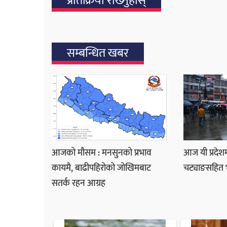
प्रतिक्रिया राख्‍नुहोस्
सम्बन्धित खबर
आजको मौसम : मनसुनको प्रभाव
आज यी प्रदेशम
कायमै, बाढीपहिरोको जोखिमबाट
चट्याङसहित भार
सतर्क रहन आग्रह