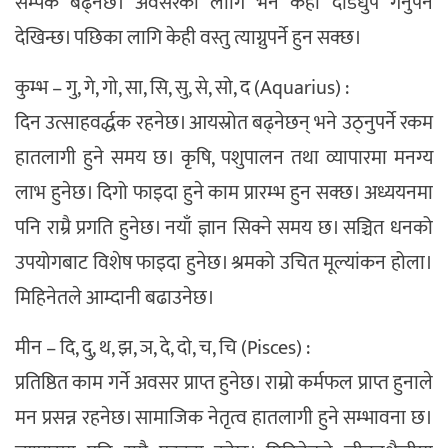
सम्पर्क बढ्नेछ। अवसरका लागि भने केही दौडधुप गर्नुपर्ने
देखिन्छ। पछिका लागि केही वस्तु त्याग्नुपर्ने हुन सक्छ।
कुम्भ – गु, गे, गो, सा, सि, सु, से, सो, द (Aquarius) :
दिन उत्साहवर्द्धक रहनेछ। आयस्रोत बढ्नेछन् भने उठ्नुपर्ने रकम
हातलागी हुने समय छ। कृषि, पशुपालन तथा व्यापारमा मनग्य
लाभ हुनेछ। दिगो फाइदा हुने काम प्रारम्भ हुन सक्छ। अध्ययनमा
पनि राम्रै प्रगति हुनेछ। नयाँ ज्ञान सिक्ने समय छ। सञ्चित धनको
उपयोगबाट विशेष फाइदा हुनेछ। श्रमको उचित मूल्यांकन होला।
मिहिनेतले आम्दानी बढाउनेछ।
मीन – दि, दु, थ, झ, ञ, दे, दो, च, चि (Pisces) :
प्रतिष्ठित काम गर्ने अवसर प्राप्त हुनेछ। राम्रो कर्मफल प्राप्त हुनाले
मन प्रसन्न रहनेछ। सामाजिक नेतृत्व हातलागी हुने सम्भावना छ।