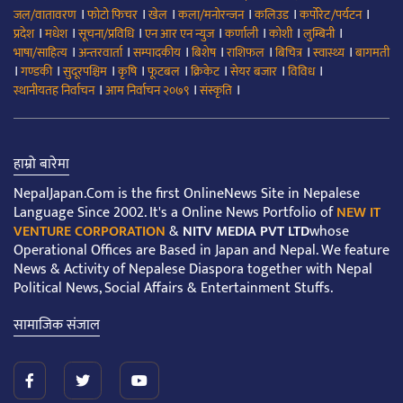
।
।
।
।
।
।
जल/वातावरण
फोटो फिचर
खेल
कला/मनोरन्जन
कलिउड
कर्पोरेट/पर्यटन
।
।
।
।
।
।
।
प्रदेश
मधेश
सूचना/प्रविधि
एन आर एन न्युज
कर्णाली
कोशी
लुम्बिनी
।
।
।
।
।
।
।
भाषा/साहित्य
अन्तरवार्ता
सम्पादकीय
बिशेष
राशिफल
बिचित्र
स्वास्थ्य
बागमती
।
।
।
।
।
।
।
।
गण्डकी
सुदूरपश्चिम
कृषि
फूटबल
क्रिकेट
सेयर बजार
विविध
।
।
।
स्थानीयतह निर्वाचन
आम निर्वाचन २०७९
संस्कृति
हाम्रो बारेमा
NepalJapan.Com is the first OnlineNews Site in Nepalese
Language Since 2002. It's a Online News Portfolio of
NEW IT
VENTURE CORPORATION
&
NITV MEDIA PVT LTD
whose
Operational Offices are Based in Japan and Nepal. We feature
News & Activity of Nepalese Diaspora together with Nepal
Political News, Social Affairs & Entertainment Stuffs.
सामाजिक संजाल