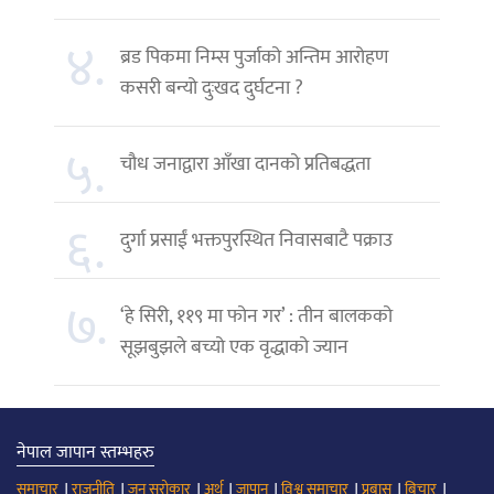
४.
ब्रड पिकमा निम्स पुर्जाको अन्तिम आरोहण
कसरी बन्यो दुःखद दुर्घटना ?
५.
चौध जनाद्वारा आँखा दानको प्रतिबद्धता
६.
दुर्गा प्रसाईं भक्तपुरस्थित निवासबाटै पक्राउ
७.
‘हे सिरी, ११९ मा फोन गर’ : तीन बालकको
सूझबुझले बच्यो एक वृद्धाको ज्यान
नेपाल जापान स्तम्भहरु
।
।
।
।
।
।
।
।
समाचार
राजनीति
जन सरोकार
अर्थ
जापान
विश्व समाचार
प्रबास
बिचार