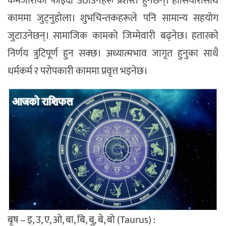
कमजोरीको फाइदा उठाउनेहरू प्रशस्तै हुनेछन्। होसियारीसाथ
काममा जुट्नुहोला। शुभचिन्तकहरूले पनि सामान्य सहयोग
जुटाउनेछन्। सामाजिक कामको जिम्मेवारी बढ्नेछ। हतारकाे
निर्णय त्रुटिपूर्ण हुन सक्छ। अध्यात्मभाव जागृत हुनुका साथै
धर्मकर्म र परोपकारी काममा प्रवृत्त भइनेछ।
बृष – इ, उ, ए, ओ, बा, बि, बु, बे, बो (Taurus) :