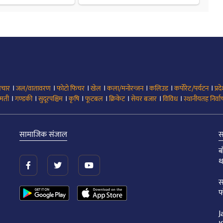
।
।
।
।
।
।
।
िचार
जल/वातावरण
फोटो फिचर
खेल
कला/मनोरन्जन
कलिउड
कर्पोरेट/पर्यटन
प्रद
।
।
।
।
।
।
।
।
मती
गण्डकी
सुदूरपश्चिम
कृषि
फूटबल
क्रिकेट
सेयर बजार
विविध
स्थानीयतह निर्व
सामाजिक संजाल
स
ब
थ
स
फ
J