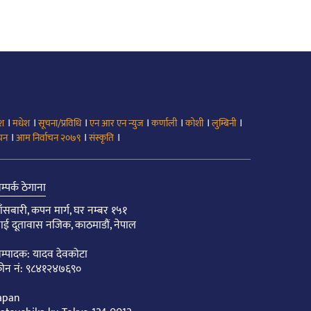
।
।
।
।
।
।
।
ेश
मधेश
सूचना/प्रविधि
एन आर एन न्युज
कर्णाली
कोशी
लुम्बिनी
।
।
।
ाचन
आम निर्वाचन २०७९
संस्कृति
म्पर्क ठेगाना
ाँसबारी, कपन मार्ग, घर नम्बर १५१
ाई दूतावास नजिक, काठमाडौं, नेपाल
म्पादक: यादव देवकोटा
ोन नं: ९८४१२४७६९०
apan