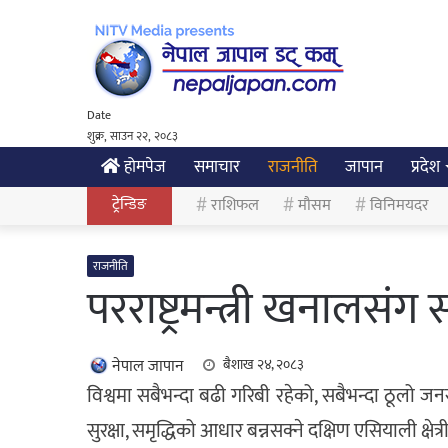
Date
शुक्र, साउन २२, २०८३
होमपेज
समाचार
राजनीति
जापान
प्रदेश
ट्रेन्डिङ
राशिफल
मौसम
विनिमयदर
राजनीति
परराष्ट्रमन्त्री खनालसं
नेपाल जापान
बैशाख २४, २०८३
विश्वमा सबैभन्दा बढी गरिबी रहेको, सबैभन्दा ठूलो ज
सुरक्षा, समृद्धिको आधार बन्नसक्ने दक्षिण एसियाली क्षे