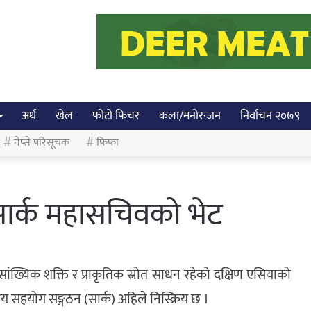
अर्थ
खेल
फोटो फिचर
कला/मनोरन्जन
निर्वाचन २०७९
नेप्से परिसूचक
फिफा
ग सार्क महासचिवको भेट
नसांख्यिक शक्ति र प्राकृतिक स्रोत साधन रहेको दक्षिण एसियाको
त्रीय सहयोग सङ्गठन (सार्क) अहिले निस्क्रिय छ ।