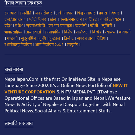
नेपाल जापान स्तम्भहरु
।
।
।
।
।
।
।
।
समाचार
राजनीति
जन सरोकार
अर्थ
जापान
विश्व समाचार
प्रबास
बिचार
।
।
।
।
।
।
जल/वातावरण
फोटो फिचर
खेल
कला/मनोरन्जन
कलिउड
कर्पोरेट/पर्यटन
।
।
।
।
।
।
।
प्रदेश
मधेश
सूचना/प्रविधि
एन आर एन न्युज
कर्णाली
कोशी
लुम्बिनी
।
।
।
।
।
।
।
भाषा/साहित्य
अन्तरवार्ता
सम्पादकीय
बिशेष
राशिफल
बिचित्र
स्वास्थ्य
बागमती
।
।
।
।
।
।
।
।
गण्डकी
सुदूरपश्चिम
कृषि
फूटबल
क्रिकेट
सेयर बजार
विविध
।
।
।
स्थानीयतह निर्वाचन
आम निर्वाचन २०७९
संस्कृति
हाम्रो बारेमा
NepalJapan.Com is the first OnlineNews Site in Nepalese
Language Since 2002. It's a Online News Portfolio of
NEW IT
VENTURE CORPORATION
&
NITV MEDIA PVT LTD
whose
Operational Offices are Based in Japan and Nepal. We feature
News & Activity of Nepalese Diaspora together with Nepal
Political News, Social Affairs & Entertainment Stuffs.
सामाजिक संजाल