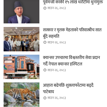
पूर्वमन्त्री कार्की १५ लाख धरौटीमा थुनामुक्त
साउन २६, २०८३
सरकार र मृतक मेहताको परिवारबीच सात
बुँदे सहमति
साउन २६, २०८३
क्यान्सर उपचारमा विश्वस्तरीय सेवा प्रदान
गर्दै नेपाल क्यान्सर हस्पिटल
साउन २६, २०८३
आहारा बढेपछि शुक्लाफाँटामा बढ्दै
पाटेबाघ
साउन २६, २०८३