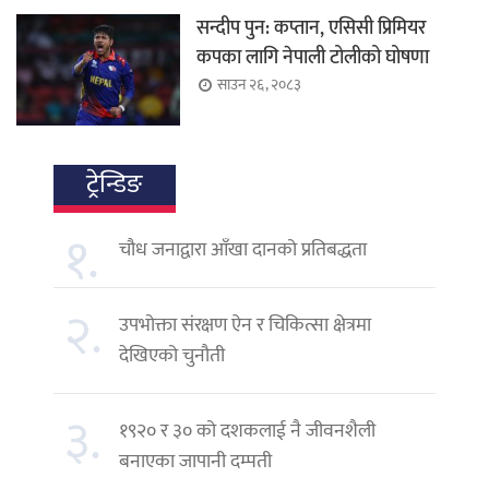
सन्दीप पुन: कप्तान, एसिसी प्रिमियर
कपका लागि नेपाली टोलीको घोषणा
साउन २६, २०८३
ट्रेन्डिङ
१.
चौध जनाद्वारा आँखा दानको प्रतिबद्धता
२.
उपभोक्ता संरक्षण ऐन र चिकित्सा क्षेत्रमा
देखिएको चुनौती
३.
१९२० र ३० को दशकलाई नै जीवनशैली
बनाएका जापानी दम्पती