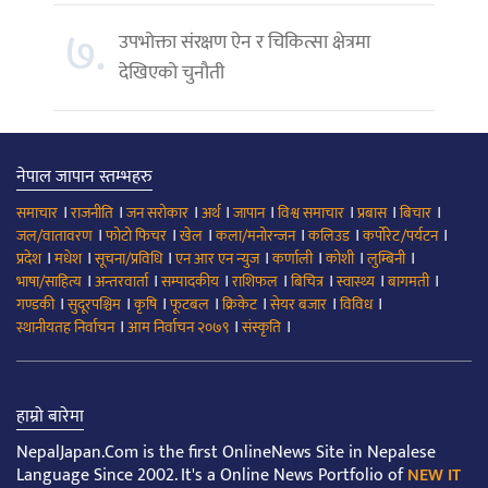
७.
उपभोक्ता संरक्षण ऐन र चिकित्सा क्षेत्रमा
देखिएको चुनौती
नेपाल जापान स्तम्भहरु
।
।
।
।
।
।
।
।
समाचार
राजनीति
जन सरोकार
अर्थ
जापान
विश्व समाचार
प्रबास
बिचार
।
।
।
।
।
।
जल/वातावरण
फोटो फिचर
खेल
कला/मनोरन्जन
कलिउड
कर्पोरेट/पर्यटन
।
।
।
।
।
।
।
प्रदेश
मधेश
सूचना/प्रविधि
एन आर एन न्युज
कर्णाली
कोशी
लुम्बिनी
।
।
।
।
।
।
।
भाषा/साहित्य
अन्तरवार्ता
सम्पादकीय
राशिफल
बिचित्र
स्वास्थ्य
बागमती
।
।
।
।
।
।
।
गण्डकी
सुदूरपश्चिम
कृषि
फूटबल
क्रिकेट
सेयर बजार
विविध
।
।
।
स्थानीयतह निर्वाचन
आम निर्वाचन २०७९
संस्कृति
हाम्रो बारेमा
NepalJapan.Com is the first OnlineNews Site in Nepalese
Language Since 2002. It's a Online News Portfolio of
NEW IT