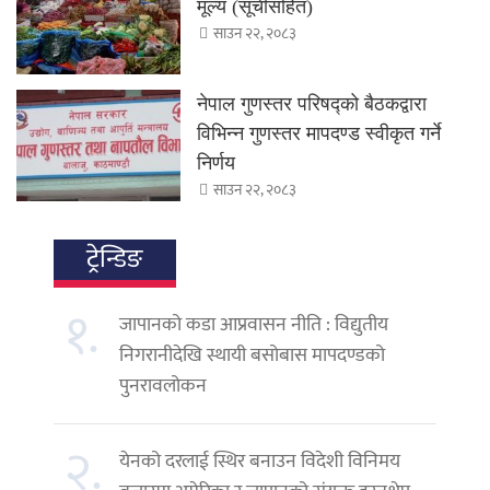
मूल्य (सूचीसहित)
साउन २२, २०८३
नेपाल गुणस्तर परिषद्को बैठकद्वारा
विभिन्न गुणस्तर मापदण्ड स्वीकृत गर्ने
निर्णय
साउन २२, २०८३
ट्रेन्डिङ
१.
जापानको कडा आप्रवासन नीति : विद्युतीय
निगरानीदेखि स्थायी बसोबास मापदण्डको
पुनरावलोकन
२.
येनको दरलाई स्थिर बनाउन विदेशी विनिमय