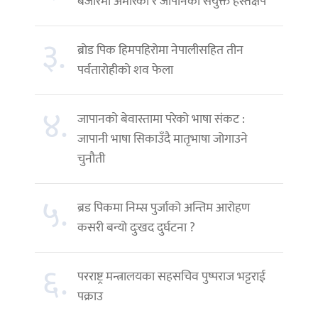
बजारमा अमेरिका र जापानको संयुक्त हस्तक्षेप
३.
ब्रोड पिक हिमपहिरोमा नेपालीसहित तीन
पर्वतारोहीको शव फेला
४.
जापानको बेवास्तामा परेको भाषा संकट :
जापानी भाषा सिकाउँदै मातृभाषा जोगाउने
चुनौती
५.
ब्रड पिकमा निम्स पुर्जाको अन्तिम आरोहण
कसरी बन्यो दुःखद दुर्घटना ?
६.
परराष्ट्र मन्त्रालयका सहसचिव पुष्पराज भट्टराई
पक्राउ