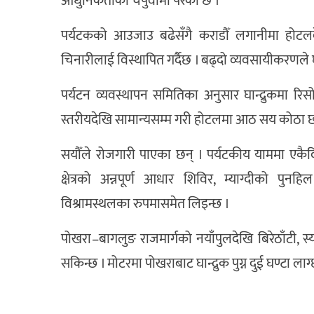
आधुनिकताको चेपुवामा परेको छ ।
पर्यटकको आउजाउ बढेसँगै कराडौँ लगानीमा होटलदे
चिनारीलाई विस्थापित गर्दैछ । बढ्दो व्यवसायीकरणले घ
पर्यटन व्यवस्थापन समितिका अनुसार घान्द्रुकमा र
स्तरीयदेखि सामान्यसम्म गरी होटलमा आठ सय कोठा छन्
सयौँले रोजगारी पाएका छन् । पर्यटकीय याममा एकैदिनम
क्षेत्रको अन्नपूर्ण आधार शिविर, म्याग्दीको पुनहि
विश्रामस्थलका रुपमासमेत लिइन्छ ।
पोखरा–बागलुङ राजमार्गको नयाँपुलदेखि बिरेठाँटी, स्याउ
सकिन्छ । मोटरमा पोखराबाट घान्द्रुक पुग्न दुई घण्टा ला