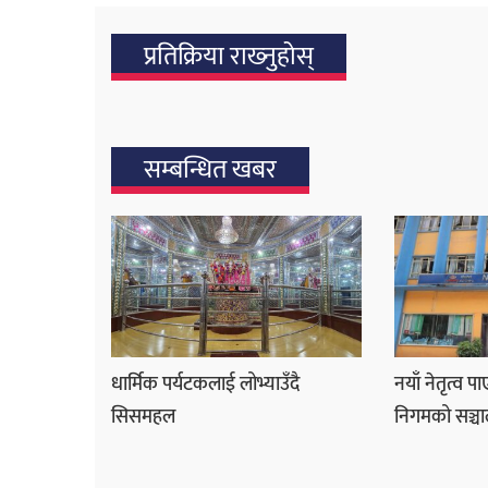
प्रतिक्रिया राख्‍नुहोस्
सम्बन्धित खबर
धार्मिक पर्यटकलाई लोभ्याउँदै
नयाँ नेतृत्व प
सिसमहल
निगमको सञ्चा