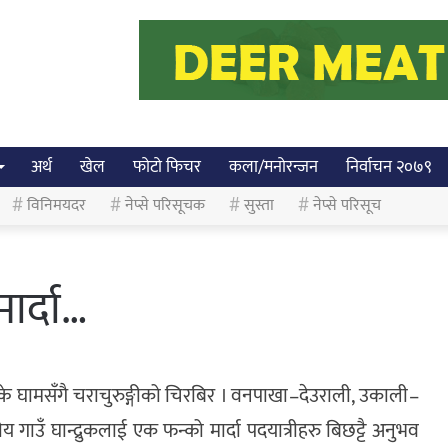
अर्थ
खेल
फोटो फिचर
कला/मनोरन्जन
निर्वाचन २०७९
विनिमयदर
नेप्से परिसूचक
सुस्ता
नेप्से परिसूच
ार्दा…
्के घामसँगै चराचुरुङ्गीको चिरबिर । वनपाखा–देउराली, उकाली–
ीय गाउँ घान्द्रुकलाई एक फन्को मार्दा पदयात्रीहरु बिछट्टै अनुभव