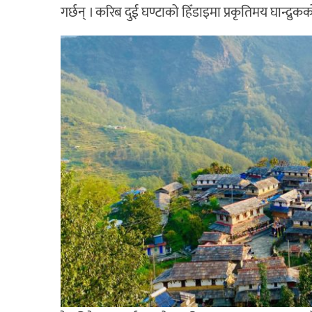
गर्छन् । करिब दुई घण्टाको हिँडाइमा प्रकृतिमय घान्द्रुक