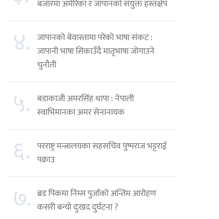
बजारमा अमेरिका र जापानको संयुक्त हस्तक्षेप
४.
जापानको बेवास्तामा परेको भाषा संकट :
जापानी भाषा सिकाउँदै मातृभाषा जोगाउने
चुनौती
५.
बडाकाजी अमरसिंह थापा : नेपाली
स्वाभिमानका अमर सेनानायक
६.
परराष्ट्र मन्त्रालयका सहसचिव पुष्पराज भट्टराई
पक्राउ
७.
ब्रड पिकमा निम्स पुर्जाको अन्तिम आरोहण
कसरी बन्यो दुःखद दुर्घटना ?