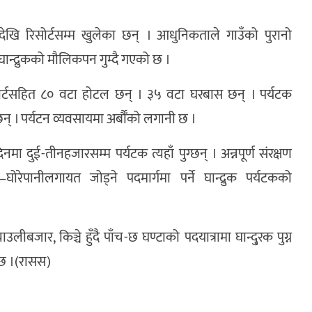
खि रिसोर्टसम्म खुलेका छन् । आधुनिकताले गाउँको पुरानो
ान्द्रुकको मौलिकपन गुम्दै गएको छ ।
िसोर्टसहित ८० वटा होटल छन् । ३५ वटा घरबास छन् । पर्यटक
 । पर्यटन व्यवसायमा अर्बौँको लगानी छ ।
ा दुई-तीनहजारसम्म पर्यटक त्यहाँ पुग्छन् । अन्नपूर्ण संरक्षण
ल–घोरेपानीलगायत जोड्ने पदमार्गमा पर्ने घान्द्रुक पर्यटकको
लीबजार, किञ्चे हुँदै पाँच-छ घण्टाको पदयात्रामा घान्दु्रक पुग्न
ग्छ ।(रासस)