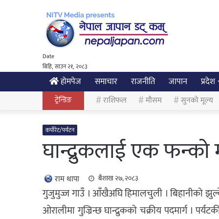
Date
बिहि, साउन २१, २०८३
होमपेज
समाचार
राजनीति
जापान
प्रदेश
ट्रेन्डिङ
राशिफल
मौसम
सुनको मूल्य
कर्पोरेट/पर्यटन
घान्द्रुकलाई एक फन्को म
राम थापा
बैशाख २७, २०८३
गुजुमुज्ज गाउँ । आँखैअघि हिमालचुली । बिहानीको झुल
ओरालीमा गुज्रिन्छ घान्द्रुकको चक्रीय पदमार्ग । पर्यटक