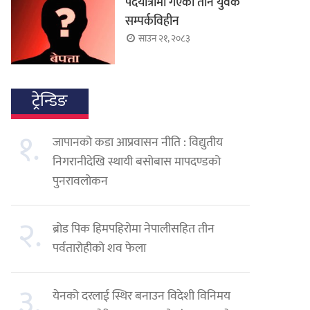
पदयात्रामा गएका तीन युवक
सम्पर्कविहीन
साउन २१, २०८३
ट्रेन्डिङ
१.
जापानको कडा आप्रवासन नीति : विद्युतीय
निगरानीदेखि स्थायी बसोबास मापदण्डको
पुनरावलोकन
२.
ब्रोड पिक हिमपहिरोमा नेपालीसहित तीन
पर्वतारोहीको शव फेला
३.
येनको दरलाई स्थिर बनाउन विदेशी विनिमय