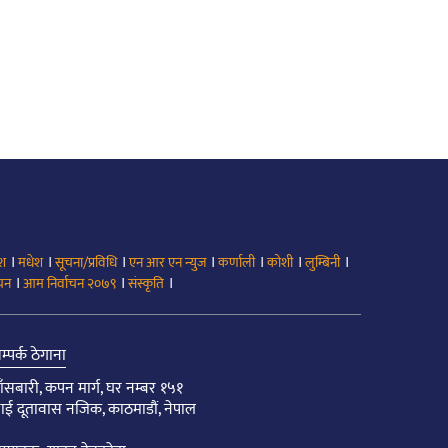
।
।
।
।
।
।
।
ेश
मधेश
सूचना/प्रविधि
एन आर एन न्युज
कर्णाली
कोशी
लुम्बिनी
।
।
।
ाचन
आम निर्वाचन २०७९
संस्कृति
म्पर्क ठेगाना
ाँसबारी, कपन मार्ग, घर नम्बर १५१
ाई दूतावास नजिक, काठमाडौं, नेपाल