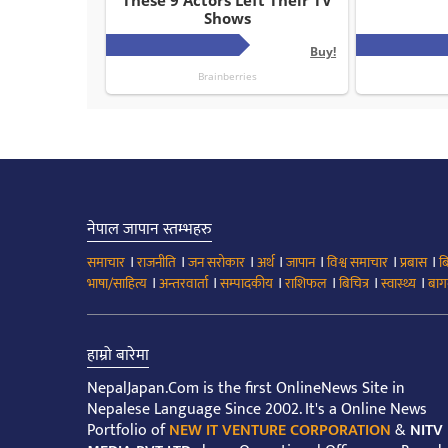
नेपाल जापान स्तम्भहरु
।
।
।
।
।
।
।
समाचार
राजनीति
जन सरोकार
अर्थ
जापान
विश्व समाचार
प्रबास
ब
।
।
।
।
।
।
भाषा/साहित्य
अन्तरवार्ता
सम्पादकीय
राशिफल
बिचित्र
स्वास्थ्य
बाग
हाम्रो बारेमा
NepalJapan.Com is the first OnlineNews Site in
Nepalese Language Since 2002. It's a Online News
Portfolio of
NEW IT VENTURE CORPORATION
&
NITV