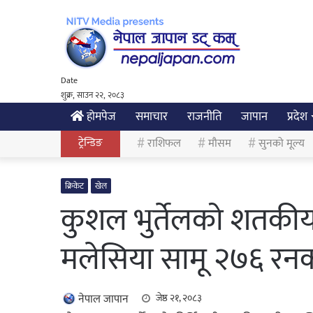
Date
शुक्र, साउन २२, २०८३
होमपेज
समाचार
राजनीति
जापान
प्रदेश
ट्रेन्डिङ
राशिफल
मौसम
सुनको मूल्य
क्रिकेट
खेल
कुशल भुर्तेलको शतकीय प
मलेसिया सामू २७६ रनको
नेपाल जापान
जेष्ठ २१, २०८३