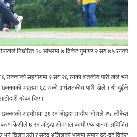
को नेपालले निर्धारित २० ओभरमा ७ विकेट गुमाएर २ सय ७५ रनको
६ छक्काको सहयोगमा १ सय २६ रनको शतकीय पारी खेले भने
काको मद्दतमा ६८ रन्को अर्धशतकीय पारी खेले । यी दुईले
झेदारी गरेका थिए ।
 र ४ छक्काको सहयोगमा ३१ रन जोड्दा सन्दीप जोराले १५, लोकेश
्तै करण केसीले ७ रन जोड्दा सोमपाल कामी एक यानमा अविजित
िए भने विजय उन्नी र सईद अजिजको भागमा समान दुई-दुई विकेट