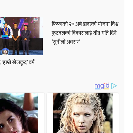
फिफाको २० अर्ब डलरको योजना विश्व
फुटबलको विकासलाई तीव्र गति दिने
‘सुनौलो अवसर’
र ‘हाम्रो खेलकुद’ वर्ष