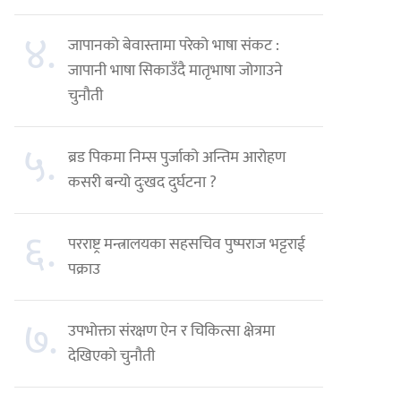
४.
जापानको बेवास्तामा परेको भाषा संकट :
जापानी भाषा सिकाउँदै मातृभाषा जोगाउने
चुनौती
५.
ब्रड पिकमा निम्स पुर्जाको अन्तिम आरोहण
कसरी बन्यो दुःखद दुर्घटना ?
६.
परराष्ट्र मन्त्रालयका सहसचिव पुष्पराज भट्टराई
पक्राउ
७.
उपभोक्ता संरक्षण ऐन र चिकित्सा क्षेत्रमा
देखिएको चुनौती