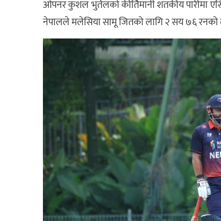
ओपनर कुशल भुर्तेलको कीर्तिमानी शतकीय पारीमा एसियन
नेपालले मलेसिया सामू जितको लागि २ सय ७६ रनको लक्ष