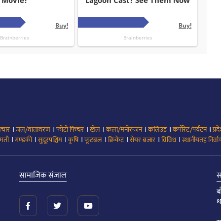
।
।
।
।
।
।
।
िचार
जल/वातावरण
फोटो फिचर
खेल
कला/मनोरन्जन
कलिउड
कर्पोरेट/पर्यटन
प्रद
।
।
।
।
।
।
।
।
मती
गण्डकी
सुदूरपश्चिम
कृषि
फूटबल
क्रिकेट
सेयर बजार
विविध
स्थानीयतह निर्व
सामाजिक संजाल
स
ब
थ