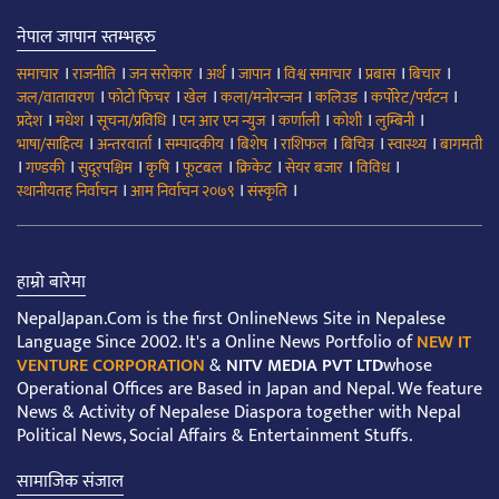
नेपाल जापान स्तम्भहरु
।
।
।
।
।
।
।
।
समाचार
राजनीति
जन सरोकार
अर्थ
जापान
विश्व समाचार
प्रबास
बिचार
।
।
।
।
।
।
जल/वातावरण
फोटो फिचर
खेल
कला/मनोरन्जन
कलिउड
कर्पोरेट/पर्यटन
।
।
।
।
।
।
।
प्रदेश
मधेश
सूचना/प्रविधि
एन आर एन न्युज
कर्णाली
कोशी
लुम्बिनी
।
।
।
।
।
।
।
भाषा/साहित्य
अन्तरवार्ता
सम्पादकीय
बिशेष
राशिफल
बिचित्र
स्वास्थ्य
बागमती
।
।
।
।
।
।
।
।
गण्डकी
सुदूरपश्चिम
कृषि
फूटबल
क्रिकेट
सेयर बजार
विविध
।
।
।
स्थानीयतह निर्वाचन
आम निर्वाचन २०७९
संस्कृति
हाम्रो बारेमा
NepalJapan.Com is the first OnlineNews Site in Nepalese
Language Since 2002. It's a Online News Portfolio of
NEW IT
VENTURE CORPORATION
&
NITV MEDIA PVT LTD
whose
Operational Offices are Based in Japan and Nepal. We feature
News & Activity of Nepalese Diaspora together with Nepal
Political News, Social Affairs & Entertainment Stuffs.
सामाजिक संजाल