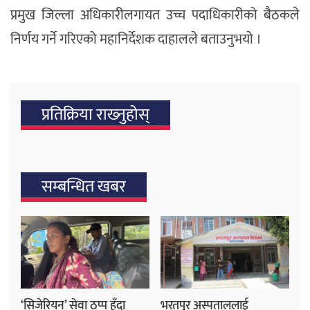
प्रमुख जिल्ला अधिकारीलगायत उच्च पदाधिकारीको बैठकले
निर्णय गर्ने गरिएको महानिर्देशक दाहालले बताउनुभयो ।
प्रतिक्रिया राख्‍नुहोस्
सम्बन्धित खबर
‘सिजेरियन’ सेवा ठप्प हुँदा
भरतपुर अस्पताललाई