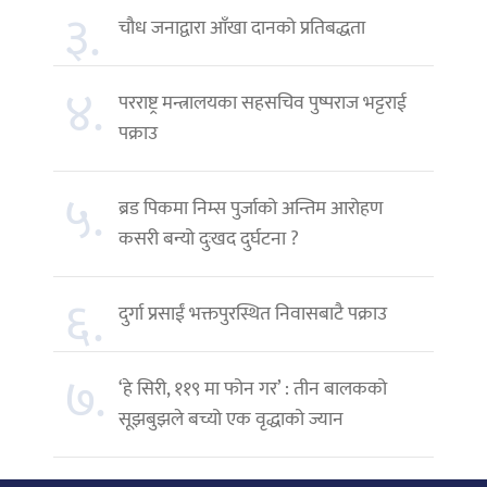
३.
चौध जनाद्वारा आँखा दानको प्रतिबद्धता
४.
परराष्ट्र मन्त्रालयका सहसचिव पुष्पराज भट्टराई
पक्राउ
५.
ब्रड पिकमा निम्स पुर्जाको अन्तिम आरोहण
कसरी बन्यो दुःखद दुर्घटना ?
६.
दुर्गा प्रसाईं भक्तपुरस्थित निवासबाटै पक्राउ
७.
‘हे सिरी, ११९ मा फोन गर’ : तीन बालकको
सूझबुझले बच्यो एक वृद्धाको ज्यान