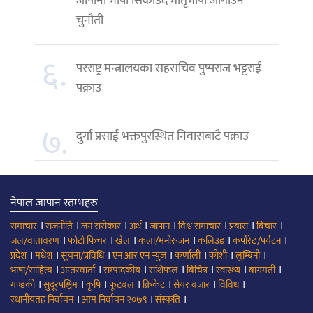
जापानी भाषा सिकाउँदै मातृभाषा जोगाउने
चुनौती
६.
परराष्ट्र मन्त्रालयका सहसचिव पुष्पराज भट्टराई
पक्राउ
७.
दुर्गा प्रसाईं भक्तपुरस्थित निवासबाटै पक्राउ
नेपाल जापान स्तम्भहरु
।
।
।
।
।
।
।
।
समाचार
राजनीति
जन सरोकार
अर्थ
जापान
विश्व समाचार
प्रबास
बिचार
।
।
।
।
।
।
जल/वातावरण
फोटो फिचर
खेल
कला/मनोरन्जन
कलिउड
कर्पोरेट/पर्यटन
।
।
।
।
।
।
।
प्रदेश
मधेश
सूचना/प्रविधि
एन आर एन न्युज
कर्णाली
कोशी
लुम्बिनी
।
।
।
।
।
।
।
भाषा/साहित्य
अन्तरवार्ता
सम्पादकीय
राशिफल
बिचित्र
स्वास्थ्य
बागमती
।
।
।
।
।
।
।
गण्डकी
सुदूरपश्चिम
कृषि
फूटबल
क्रिकेट
सेयर बजार
विविध
।
।
।
स्थानीयतह निर्वाचन
आम निर्वाचन २०७९
संस्कृति