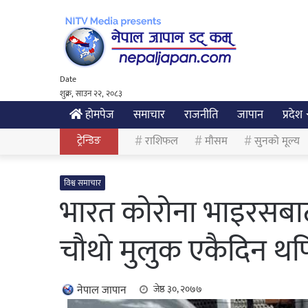
Date
शुक्र, साउन २२, २०८३
होमपेज
समाचार
राजनीति
जापान
प्रदेश
ट्रेन्डिङ
राशिफल
मौसम
सुनको मूल्य
विश्व समाचार
भारत कोरोना भाइरसबाट 
चौथो मुलुक एकैदिन थप
नेपाल जापान
जेष्ठ ३०, २०७७