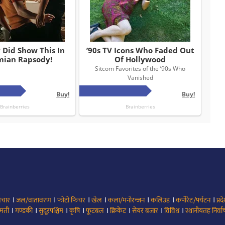
।
।
।
।
।
।
।
िचार
जल/वातावरण
फोटो फिचर
खेल
कला/मनोरन्जन
कलिउड
कर्पोरेट/पर्यटन
प्रद
।
।
।
।
।
।
।
।
मती
गण्डकी
सुदूरपश्चिम
कृषि
फूटबल
क्रिकेट
सेयर बजार
विविध
स्थानीयतह निर्व