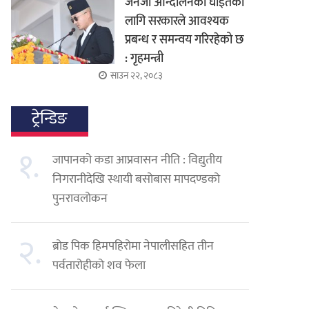
जेनजी आन्दोलनका घाइतेको
लागि सरकारले आवश्यक
प्रबन्ध र समन्वय गरिरहेको छ
: गृहमन्त्री
साउन २२, २०८३
ट्रेन्डिङ
१.
जापानको कडा आप्रवासन नीति : विद्युतीय
निगरानीदेखि स्थायी बसोबास मापदण्डको
पुनरावलोकन
२.
ब्रोड पिक हिमपहिरोमा नेपालीसहित तीन
पर्वतारोहीको शव फेला