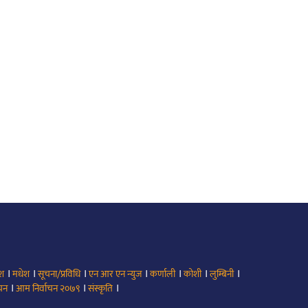
।
।
।
।
।
।
।
ेश
मधेश
सूचना/प्रविधि
एन आर एन न्युज
कर्णाली
कोशी
लुम्बिनी
।
।
।
ाचन
आम निर्वाचन २०७९
संस्कृति