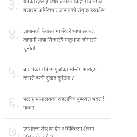
३.
येनको दरलाई स्थिर बनाउन विदेशी विनिमय
बजारमा अमेरिका र जापानको संयुक्त हस्तक्षेप
४.
जापानको बेवास्तामा परेको भाषा संकट :
जापानी भाषा सिकाउँदै मातृभाषा जोगाउने
चुनौती
५.
ब्रड पिकमा निम्स पुर्जाको अन्तिम आरोहण
कसरी बन्यो दुःखद दुर्घटना ?
६.
परराष्ट्र मन्त्रालयका सहसचिव पुष्पराज भट्टराई
पक्राउ
७.
उपभोक्ता संरक्षण ऐन र चिकित्सा क्षेत्रमा