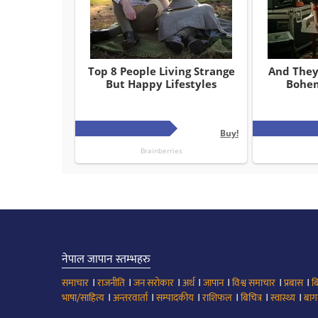
नेपाल जापान स्तम्भहरु
।
।
।
।
।
।
।
समाचार
राजनीति
जन सरोकार
अर्थ
जापान
विश्व समाचार
प्रबास
ब
।
।
।
।
।
।
भाषा/साहित्य
अन्तरवार्ता
सम्पादकीय
राशिफल
बिचित्र
स्वास्थ्य
बाग