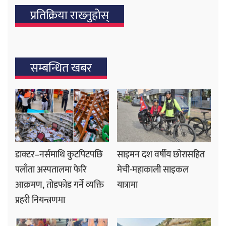
प्रतिक्रिया राख्‍नुहोस्
सम्बन्धित खबर
डाक्टर–नर्समाथि कुटपिटपछि
साइमन दश वर्षीय छोरासहित
पलाँता अस्पतालमा फेरि
मेची-महाकाली साइकल
आक्रमण, तोडफोड गर्ने व्यक्ति
यात्रामा
प्रहरी नियन्त्रणमा