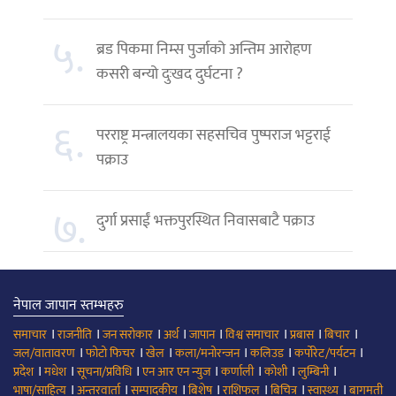
५.
ब्रड पिकमा निम्स पुर्जाको अन्तिम आरोहण
कसरी बन्यो दुःखद दुर्घटना ?
६.
परराष्ट्र मन्त्रालयका सहसचिव पुष्पराज भट्टराई
पक्राउ
७.
दुर्गा प्रसाईं भक्तपुरस्थित निवासबाटै पक्राउ
नेपाल जापान स्तम्भहरु
।
।
।
।
।
।
।
।
समाचार
राजनीति
जन सरोकार
अर्थ
जापान
विश्व समाचार
प्रबास
बिचार
।
।
।
।
।
।
जल/वातावरण
फोटो फिचर
खेल
कला/मनोरन्जन
कलिउड
कर्पोरेट/पर्यटन
।
।
।
।
।
।
।
प्रदेश
मधेश
सूचना/प्रविधि
एन आर एन न्युज
कर्णाली
कोशी
लुम्बिनी
।
।
।
।
।
।
।
भाषा/साहित्य
अन्तरवार्ता
सम्पादकीय
बिशेष
राशिफल
बिचित्र
स्वास्थ्य
बागमती