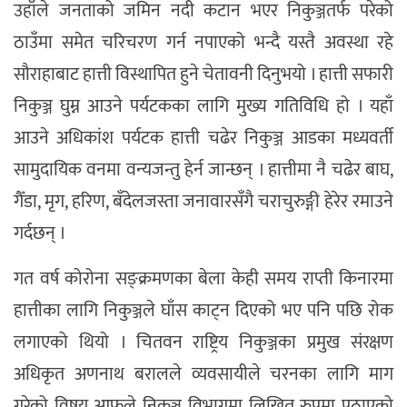
उहाँले जनताको जमिन नदी कटान भएर निकुञ्जतर्फ परेको
ठाउँमा समेत चरिचरण गर्न नपाएको भन्दै यस्तै अवस्था रहे
सौराहाबाट हात्ती विस्थापित हुने चेतावनी दिनुभयो । हात्ती सफारी
निकुञ्ज घुम्न आउने पर्यटकका लागि मुख्य गतिविधि हो । यहाँ
आउने अधिकांश पर्यटक हात्ती चढेर निकुञ्ज आडका मध्यवर्ती
सामुदायिक वनमा वन्यजन्तु हेर्न जान्छन् । हात्तीमा नै चढेर बाघ,
गैँडा, मृग, हरिण, बँदेलजस्ता जनावारसँगै चराचुरुङ्गी हेरेर रमाउने
गर्दछन् ।
गत वर्ष कोरोना सङ्क्रमणका बेला केही समय राप्ती किनारमा
हात्तीका लागि निकुञ्जले घाँस काट्न दिएको भए पनि पछि रोक
लगाएको थियो । चितवन राष्ट्रिय निकुञ्जका प्रमुख संरक्षण
अधिकृत अणनाथ बरालले व्यवसायीले चरनका लागि माग
गरेको विषय आफूले निकुञ्ज विभागमा लिखित रुपमा पठाएको