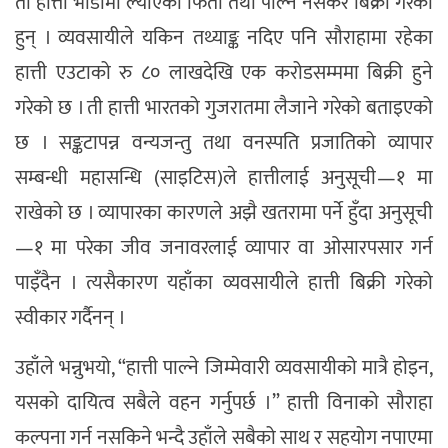
ती हात्ती भाडामा ल्याएका फिर्ता तथा पाल्न नसकेर बिक्री गरेका
हुन् । व्यवसायीले यकिन तथ्याङ्क नदिए पनि सौराहामा रहेका
हात्ती एउटाको रु ८० लाखदेखि एक करोडसम्ममा बिक्री हुने
गरेको छ । ती हात्ती भारतको गुजरातमा लैजाने गरेको बताइएको
छ । सङ्कटापन्न वन्यजन्तु तथा वनस्पति प्रजातिको व्यापार
सम्बन्धी महासन्धि (साइटिस)ले हात्तीलाई अनुसूची—१ मा
राखेको छ । व्यापारका कारणले अझै खतरामा पर्ने हुँदा अनुसूची
—१ मा परेका जीव जनावरलाई व्यापार वा ओसारपसार गर्न
पाइँदैन । त्यसैकारण यहाँका व्यवसायीले हात्ती बिक्री गरेको
स्वीकार गर्दैनन् ।
उहाँले भन्नुभयो, “हात्ती पाल्ने जिम्मेवारी व्यवसायीको मात्रै होइन,
यसको दायित्व सबैले वहन गर्नुपर्छ ।” हात्ती विनाको सौराहा
कल्पना गर्न नसकिने भन्दै उहाँले सबैको साथ र सहयोग नपाएमा