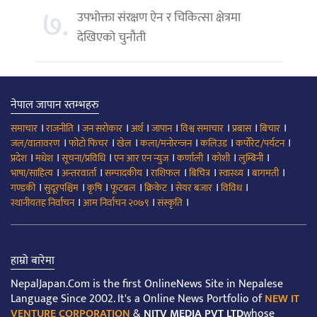
७.
उपभोक्ता संरक्षण ऐन र चिकित्सा क्षेत्रमा
देखिएको चुनौती
नेपाल जापान स्तम्भहरु
।
।
।
।
।
।
।
।
समाचार
राजनीति
जन सरोकार
अर्थ
जापान
विश्व समाचार
प्रबास
बिचार
।
।
।
।
।
।
जल/वातावरण
फोटो फिचर
खेल
कला/मनोरन्जन
कलिउड
कर्पोरेट/पर्यटन
।
।
।
।
।
।
।
प्रदेश
मधेश
सूचना/प्रविधि
एन आर एन न्युज
कर्णाली
कोशी
लुम्बिनी
।
।
।
।
।
।
।
भाषा/साहित्य
अन्तरवार्ता
सम्पादकीय
राशिफल
बिचित्र
स्वास्थ्य
बागमती
।
।
।
।
।
।
।
गण्डकी
सुदूरपश्चिम
कृषि
फूटबल
क्रिकेट
सेयर बजार
विविध
।
।
।
स्थानीयतह निर्वाचन
आम निर्वाचन २०७९
संस्कृति
हाम्रो बारेमा
NepalJapan.Com is the first OnlineNews Site in Nepalese
Language Since 2002. It's a Online News Portfolio of
NEW IT
VENTURE CORPORATION
&
NITV MEDIA PVT LTD
whose