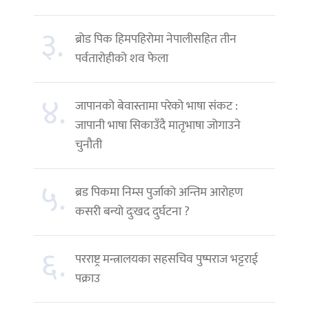
३.
ब्रोड पिक हिमपहिरोमा नेपालीसहित तीन
पर्वतारोहीको शव फेला
४.
जापानको बेवास्तामा परेको भाषा संकट :
जापानी भाषा सिकाउँदै मातृभाषा जोगाउने
चुनौती
५.
ब्रड पिकमा निम्स पुर्जाको अन्तिम आरोहण
कसरी बन्यो दुःखद दुर्घटना ?
६.
परराष्ट्र मन्त्रालयका सहसचिव पुष्पराज भट्टराई
पक्राउ