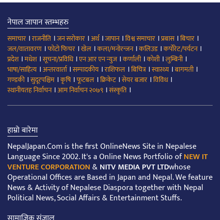
नेपाल जापान स्तम्भहरु
।
।
।
।
।
।
।
।
समाचार
राजनीति
जन सरोकार
अर्थ
जापान
विश्व समाचार
प्रबास
बिचार
।
।
।
।
।
।
जल/वातावरण
फोटो फिचर
खेल
कला/मनोरन्जन
कलिउड
कर्पोरेट/पर्यटन
।
।
।
।
।
।
।
प्रदेश
मधेश
सूचना/प्रविधि
एन आर एन न्युज
कर्णाली
कोशी
लुम्बिनी
।
।
।
।
।
।
।
भाषा/साहित्य
अन्तरवार्ता
सम्पादकीय
राशिफल
बिचित्र
स्वास्थ्य
बागमती
।
।
।
।
।
।
।
गण्डकी
सुदूरपश्चिम
कृषि
फूटबल
क्रिकेट
सेयर बजार
विविध
।
।
।
स्थानीयतह निर्वाचन
आम निर्वाचन २०७९
संस्कृति
हाम्रो बारेमा
NepalJapan.Com is the first OnlineNews Site in Nepalese
Language Since 2002. It's a Online News Portfolio of
NEW IT
VENTURE CORPORATION
&
NITV MEDIA PVT LTD
whose
Operational Offices are Based in Japan and Nepal. We feature
News & Activity of Nepalese Diaspora together with Nepal
Political News, Social Affairs & Entertainment Stuffs.
सामाजिक संजाल