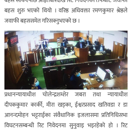
बहस सकिएपछि आइतबारदेखि रिट निवेदनका तर्फबाट जवाफी
बहस शुरु भएको थियो । वरिष्ठ अधिवक्ता रमणकुमार श्रेष्ठले
जवाफी बहससमेत गरिसक्नुभएको छ ।
प्रधानन्यायाधीश चोलेन्द्रशम्शेर जबरा तथा न्यायाधीश
दीपककुमार कार्की, मीरा खड्का, ईश्वरप्रसाद खतिवडा र डा
आनन्दमोहन भट्टराईका संवैधानिक इजलासमा प्रतिनिधिसभा
विघटनसम्बन्धी रिट निवेदनमा सुनुवाइ भइरहेको हो । रिट