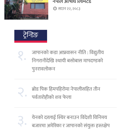
नेपाल औषधि लिमिटेड
साउन २२, २०८३
ट्रेन्डिङ
१.
जापानको कडा आप्रवासन नीति : विद्युतीय
निगरानीदेखि स्थायी बसोबास मापदण्डको
पुनरावलोकन
२.
ब्रोड पिक हिमपहिरोमा नेपालीसहित तीन
पर्वतारोहीको शव फेला
३.
येनको दरलाई स्थिर बनाउन विदेशी विनिमय
बजारमा अमेरिका र जापानको संयुक्त हस्तक्षेप