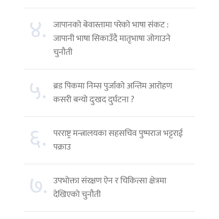
४.
जापानको बेवास्तामा परेको भाषा संकट :
जापानी भाषा सिकाउँदै मातृभाषा जोगाउने
चुनौती
५.
ब्रड पिकमा निम्स पुर्जाको अन्तिम आरोहण
कसरी बन्यो दुःखद दुर्घटना ?
६.
परराष्ट्र मन्त्रालयका सहसचिव पुष्पराज भट्टराई
पक्राउ
७.
उपभोक्ता संरक्षण ऐन र चिकित्सा क्षेत्रमा
देखिएको चुनौती