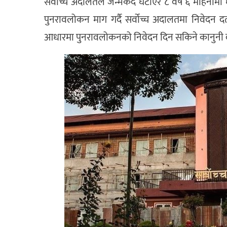
सर्वोच्च अदालतले जन्मकैद घटाएर ८ वर्ष ६ महिना
पुनरावलोकन माग गर्दै सर्वोच्च अदालतमा निवेदन द
आधारमा पुनरावलोकनको निवेदन दिन सकिने कानुनी व