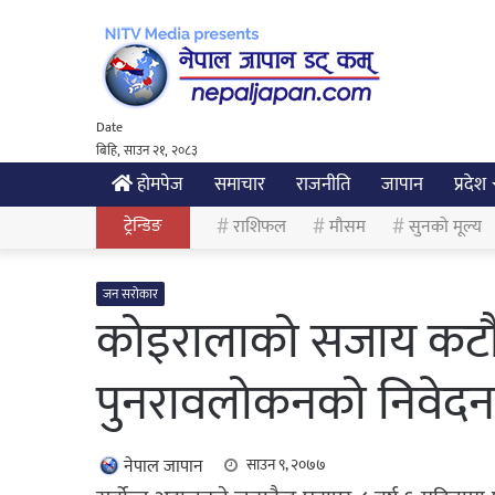
Date
बिहि, साउन २१, २०८३
होमपेज
समाचार
राजनीति
जापान
प्रदेश
ट्रेन्डिङ
राशिफल
मौसम
सुनको मूल्य
जन सरोकार
कोइरालाको सजाय कटौत
पुनरावलोकनको निवेदन 
नेपाल जापान
साउन ९, २०७७