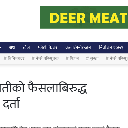
अर्थ
खेल
फोटो फिचर
कला/मनोरन्जन
निर्वाचन २०७९
विनिमयदर
नेप्से परिसूचक
फिफा
सुस्ता
नेप्से परिसू
ीको फैसलाबिरुद्ध
दर्ता