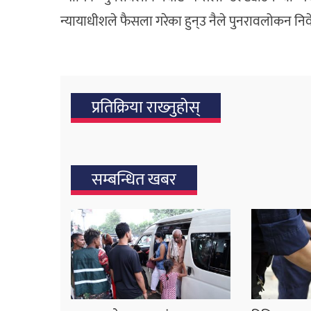
न्यायाधीशले फैसला गरेका हुन्उ नैले पुनरावलोकन निवे
प्रतिक्रिया राख्‍नुहोस्
सम्बन्धित खबर