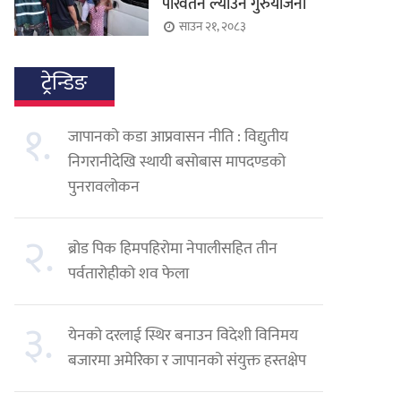
परिवर्तन ल्याउने गुरुयोजना
साउन २१, २०८३
ट्रेन्डिङ
१.
जापानको कडा आप्रवासन नीति : विद्युतीय
निगरानीदेखि स्थायी बसोबास मापदण्डको
पुनरावलोकन
२.
ब्रोड पिक हिमपहिरोमा नेपालीसहित तीन
पर्वतारोहीको शव फेला
३.
येनको दरलाई स्थिर बनाउन विदेशी विनिमय
बजारमा अमेरिका र जापानको संयुक्त हस्तक्षेप