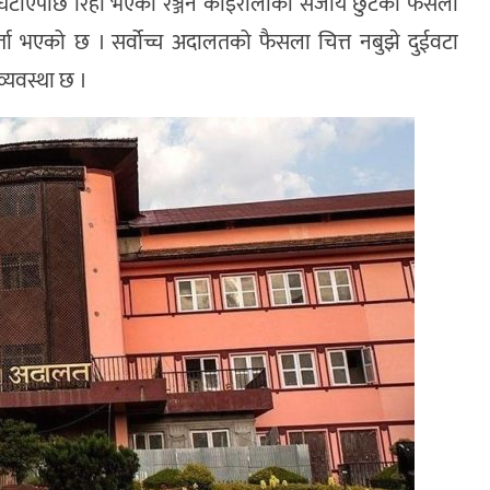
मा घटाएपछि रिहा भएका रञ्जन कोइरालाको सजाय छुटको फैसला
र्ता भएको छ । सर्वोच्च अदालतको फैसला चित्त नबुझे दुईवटा
्यवस्था छ ।