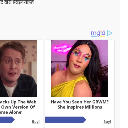
बाट खैरो हेरोइनसहित