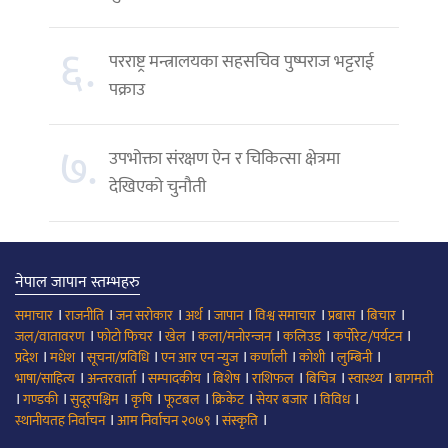
६.
परराष्ट्र मन्त्रालयका सहसचिव पुष्पराज भट्टराई
पक्राउ
७.
उपभोक्ता संरक्षण ऐन र चिकित्सा क्षेत्रमा
देखिएको चुनौती
नेपाल जापान स्तम्भहरु
।
।
।
।
।
।
।
।
समाचार
राजनीति
जन सरोकार
अर्थ
जापान
विश्व समाचार
प्रबास
बिचार
।
।
।
।
।
।
जल/वातावरण
फोटो फिचर
खेल
कला/मनोरन्जन
कलिउड
कर्पोरेट/पर्यटन
।
।
।
।
।
।
।
प्रदेश
मधेश
सूचना/प्रविधि
एन आर एन न्युज
कर्णाली
कोशी
लुम्बिनी
।
।
।
।
।
।
।
भाषा/साहित्य
अन्तरवार्ता
सम्पादकीय
बिशेष
राशिफल
बिचित्र
स्वास्थ्य
बागमती
।
।
।
।
।
।
।
।
गण्डकी
सुदूरपश्चिम
कृषि
फूटबल
क्रिकेट
सेयर बजार
विविध
।
।
।
स्थानीयतह निर्वाचन
आम निर्वाचन २०७९
संस्कृति