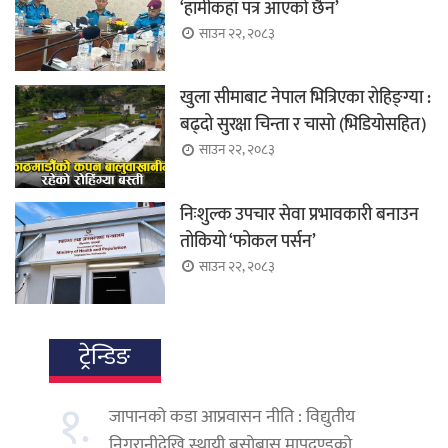
‘हामीकहाँ पत्र आएको छैन’
साउन २२, २०८३
खुला सीमाबाट नेपाल भित्रिएका रोहिङ्ग्या :
बढ्दो सुरक्षा चिन्ता र चासो (भिडियोसहित)
साउन २२, २०८३
निःशुल्क उपचार सेवा प्रभावकारी बनाउन
तोकियो ‘फोकल पर्सन’
साउन २२, २०८३
ट्रेन्डिङ
१.
जापानको कडा आप्रवासन नीति : विद्युतीय
निगरानीदेखि स्थायी बसोबास मापदण्डको