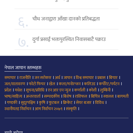
६.
चौध जनाद्वारा आँखा दानको प्रतिबद्धता
७.
दुर्गा प्रसाईं भक्तपुरस्थित निवासबाटै पक्राउ
नेपाल जापान स्तम्भहरु
।
।
।
।
।
।
।
।
समाचार
राजनीति
जन सरोकार
अर्थ
जापान
विश्व समाचार
प्रबास
बिचार
।
।
।
।
।
।
जल/वातावरण
फोटो फिचर
खेल
कला/मनोरन्जन
कलिउड
कर्पोरेट/पर्यटन
।
।
।
।
।
।
।
प्रदेश
मधेश
सूचना/प्रविधि
एन आर एन न्युज
कर्णाली
कोशी
लुम्बिनी
।
।
।
।
।
।
।
भाषा/साहित्य
अन्तरवार्ता
सम्पादकीय
बिशेष
राशिफल
बिचित्र
स्वास्थ्य
बागमती
।
।
।
।
।
।
।
।
गण्डकी
सुदूरपश्चिम
कृषि
फूटबल
क्रिकेट
सेयर बजार
विविध
।
।
।
स्थानीयतह निर्वाचन
आम निर्वाचन २०७९
संस्कृति