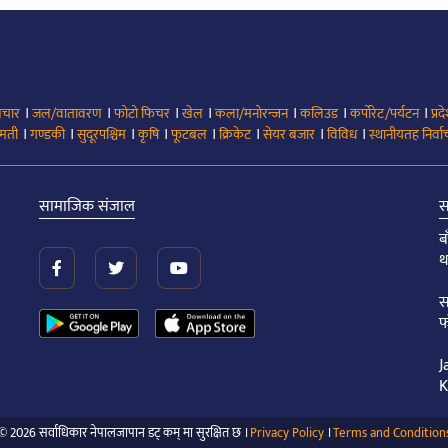
।
।
।
।
।
।
।
िचार
जल/वातावरण
फोटो फिचर
खेल
कला/मनोरन्जन
कलिउड
कर्पोरेट/पर्यटन
प्रद
।
।
।
।
।
।
।
।
मती
गण्डकी
सुदूरपश्चिम
कृषि
फूटबल
क्रिकेट
सेयर बजार
विविध
स्थानीयतह निर्व
सामाजिक संजाल
स
ब
थ
स
फ
J
K
© 2026 सर्वाधिकार नेपालजापान डट् कम् मा सुरक्षित छ ।
Privacy Policy
।
Terms and Condition