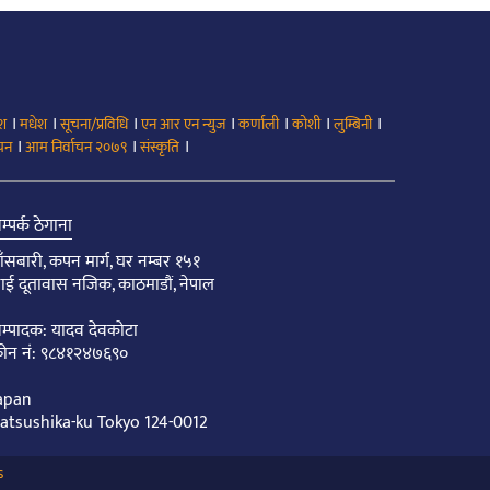
।
।
।
।
।
।
।
ेश
मधेश
सूचना/प्रविधि
एन आर एन न्युज
कर्णाली
कोशी
लुम्बिनी
।
।
।
ाचन
आम निर्वाचन २०७९
संस्कृति
म्पर्क ठेगाना
ाँसबारी, कपन मार्ग, घर नम्बर १५१
ाई दूतावास नजिक, काठमाडौं, नेपाल
म्पादक: यादव देवकोटा
ोन नं: ९८४१२४७६९०
apan
atsushika-ku Tokyo 124-0012
s