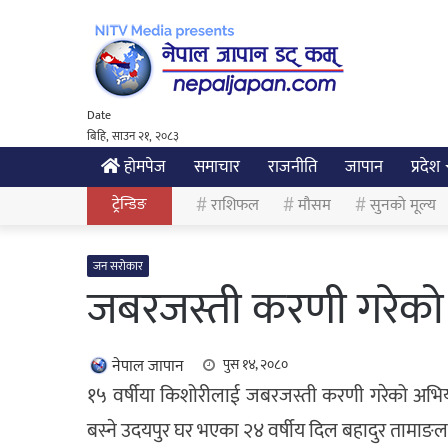
Date
बिहि, साउन २१, २०८३
होमपेज
समाचार
राजनीति
जापान
प्रदेश
ट्रेन्डिङ
राशिफल
मौसम
सुनको मूल्य
जन सरोकार
जबरजस्ती करणी गरेको
नेपाल जापान
पुस १४, २०८०
१५ वर्षीया किशोरीलाई जबरजस्ती करणी गरेको अभियोगमा ‍
बस्ने उदयपुर घर भएका २४ वर्षीय दिल बहादुर तामाङलाई 