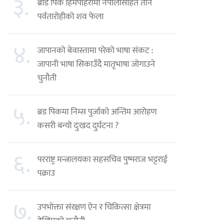
३.
ब्रोड पिक हिमपहिरोमा नेपालीसहित तीन
पर्वतारोहीको शव फेला
४.
जापानको बेवास्तामा परेको भाषा संकट :
जापानी भाषा सिकाउँदै मातृभाषा जोगाउने
चुनौती
५.
ब्रड पिकमा निम्स पुर्जाको अन्तिम आरोहण
कसरी बन्यो दुःखद दुर्घटना ?
६.
परराष्ट्र मन्त्रालयका सहसचिव पुष्पराज भट्टराई
पक्राउ
७.
उपभोक्ता संरक्षण ऐन र चिकित्सा क्षेत्रमा