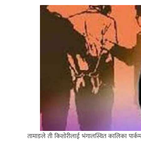
तामाङले ती किशोरीलाई भंगालस्थित कालिका पार्कमा