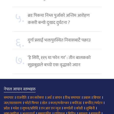
५.
ब्रड पिकमा निम्स पुर्जाको अन्तिम आरोहण
कसरी बन्यो दुःखद दुर्घटना ?
६.
दुर्गा प्रसाईं भक्तपुरस्थित निवासबाटै पक्राउ
७.
‘हे सिरी, ११९ मा फोन गर’ : तीन बालकको
सूझबुझले बच्यो एक वृद्धाको ज्यान
नेपाल जापान स्तम्भहरु
।
।
।
।
।
।
।
।
समाचार
राजनीति
जन सरोकार
अर्थ
जापान
विश्व समाचार
प्रबास
बिचार
।
।
।
।
।
।
जल/वातावरण
फोटो फिचर
खेल
कला/मनोरन्जन
कलिउड
कर्पोरेट/पर्यटन
।
।
।
।
।
।
।
प्रदेश
मधेश
सूचना/प्रविधि
एन आर एन न्युज
कर्णाली
कोशी
लुम्बिनी
।
।
।
।
।
।
।
भाषा/साहित्य
अन्तरवार्ता
सम्पादकीय
राशिफल
बिचित्र
स्वास्थ्य
बागमती