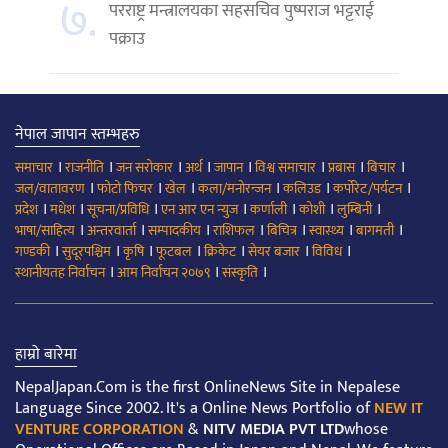
७.
परराष्ट्र मन्त्रालयका सहसचिव पुष्पराज भट्टराई
पक्राउ
नेपाल जापान स्तम्भहरु
।
।
।
।
।
।
।
।
समाचार
राजनीति
जन सरोकार
अर्थ
जापान
विश्व समाचार
प्रबास
बिचार
।
।
।
।
।
।
जल/वातावरण
फोटो फिचर
खेल
कला/मनोरन्जन
कलिउड
कर्पोरेट/पर्यटन
।
।
।
।
।
।
।
प्रदेश
मधेश
सूचना/प्रविधि
एन आर एन न्युज
कर्णाली
कोशी
लुम्बिनी
।
।
।
।
।
।
।
भाषा/साहित्य
अन्तरवार्ता
सम्पादकीय
राशिफल
बिचित्र
स्वास्थ्य
बागमती
।
।
।
।
।
।
।
गण्डकी
सुदूरपश्चिम
कृषि
फूटबल
क्रिकेट
सेयर बजार
विविध
।
।
।
स्थानीयतह निर्वाचन
आम निर्वाचन २०७९
संस्कृति
हाम्रो बारेमा
NepalJapan.Com is the first OnlineNews Site in Nepalese
Language Since 2002. It's a Online News Portfolio of
NEW IT
VENTURE CORPORATION
&
NITV MEDIA PVT LTD
whose