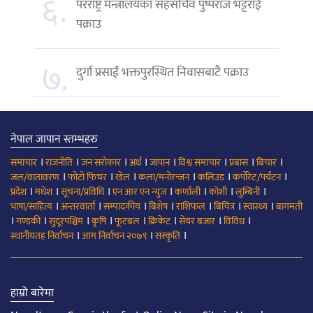
६.
परराष्ट्र मन्त्रालयका सहसचिव पुष्पराज भट्टराई
पक्राउ
७.
दुर्गा प्रसाईं भक्तपुरस्थित निवासबाटै पक्राउ
नेपाल जापान स्तम्भहरु
।
।
।
।
।
।
।
।
समाचार
राजनीति
जन सरोकार
अर्थ
जापान
विश्व समाचार
प्रबास
बिचार
।
।
।
।
।
।
जल/वातावरण
फोटो फिचर
खेल
कला/मनोरन्जन
कलिउड
कर्पोरेट/पर्यटन
।
।
।
।
।
।
।
प्रदेश
मधेश
सूचना/प्रविधि
एन आर एन न्युज
कर्णाली
कोशी
लुम्बिनी
।
।
।
।
।
।
।
भाषा/साहित्य
अन्तरवार्ता
सम्पादकीय
बिशेष
राशिफल
बिचित्र
स्वास्थ्य
बागमती
।
।
।
।
।
।
।
।
गण्डकी
सुदूरपश्चिम
कृषि
फूटबल
क्रिकेट
सेयर बजार
विविध
।
।
।
स्थानीयतह निर्वाचन
आम निर्वाचन २०७९
संस्कृति
हाम्रो बारेमा