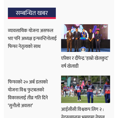
सम्बन्धित खबर
व्यावसायिक योजना असफल
भए पनि अध्यक्ष इन्फान्टिनोलाई
फिफा नेतृत्वको साथ
एरिका र दीपेन्द्र ‘हाम्रो खेलकुद’
वर्ष खेलाडी
फिफाको २० अर्ब डलरको
योजना विश्व फुटबलको
विकासलाई तीव्र गति दिने
‘सुनौलो अवसर’
आईसीसी विश्वकप लिग २ :
नेदरल्यान्ड्स भ्रमणमा नेपाल