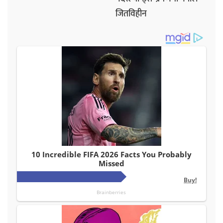
जितविहीन