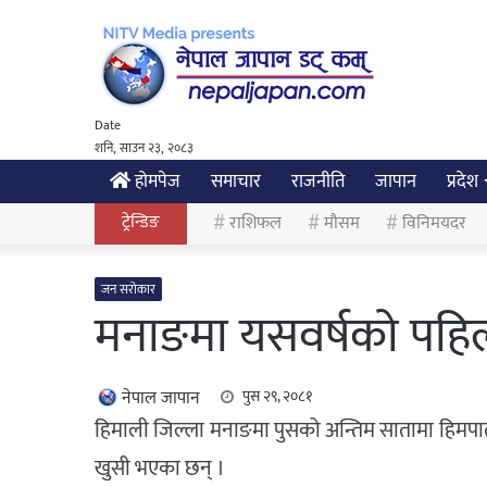
Date
शनि, साउन २३, २०८३
होमपेज
समाचार
राजनीति
जापान
प्रदेश
ट्रेन्डिङ
राशिफल
मौसम
विनिमयदर
जन सरोकार
मनाङमा यसवर्षकाे पहि
नेपाल जापान
पुस २९, २०८१
हिमाली जिल्ला मनाङमा पुसको अन्तिम सातामा हिमपात
खुसी भएका छन् ।