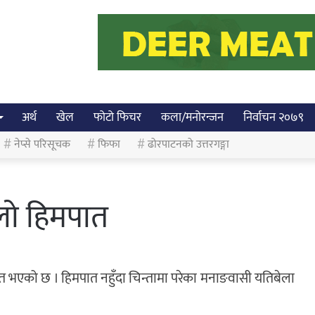
अर्थ
खेल
फोटो फिचर
कला/मनोरन्जन
निर्वाचन २०७९
नेप्से परिसूचक
फिफा
ढोरपाटनको उत्तरगङ्गा
लो हिमपात
 भएको छ । हिमपात नहुँदा चिन्तामा परेका मनाङवासी यतिबेला