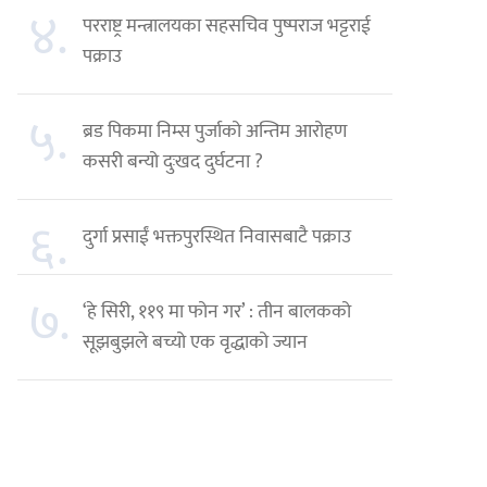
४.
परराष्ट्र मन्त्रालयका सहसचिव पुष्पराज भट्टराई
पक्राउ
५.
ब्रड पिकमा निम्स पुर्जाको अन्तिम आरोहण
कसरी बन्यो दुःखद दुर्घटना ?
६.
दुर्गा प्रसाईं भक्तपुरस्थित निवासबाटै पक्राउ
७.
‘हे सिरी, ११९ मा फोन गर’ : तीन बालकको
सूझबुझले बच्यो एक वृद्धाको ज्यान