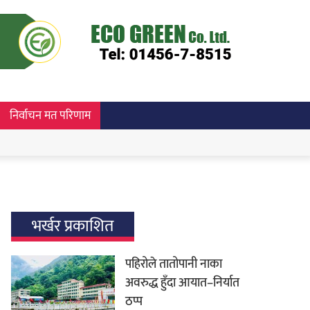
निर्वाचन मत परिणाम
भर्खर प्रकाशित
पहिरोले तातोपानी नाका
अवरुद्ध हुँदा आयात–निर्यात
ठप्प