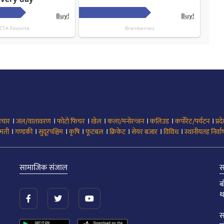
।
।
।
।
।
।
।
िचार
जल/वातावरण
फोटो फिचर
खेल
कला/मनोरन्जन
कलिउड
कर्पोरेट/पर्यटन
प्रद
।
।
।
।
।
।
।
।
मती
गण्डकी
सुदूरपश्चिम
कृषि
फूटबल
क्रिकेट
सेयर बजार
विविध
स्थानीयतह निर्व
सामाजिक संजाल
स
ब
थ
स