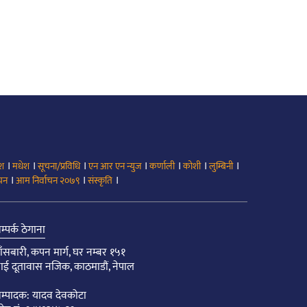
।
।
।
।
।
।
।
ेश
मधेश
सूचना/प्रविधि
एन आर एन न्युज
कर्णाली
कोशी
लुम्बिनी
।
।
।
ाचन
आम निर्वाचन २०७९
संस्कृति
म्पर्क ठेगाना
ाँसबारी, कपन मार्ग, घर नम्बर १५१
ाई दूतावास नजिक, काठमाडौं, नेपाल
म्पादक: यादव देवकोटा