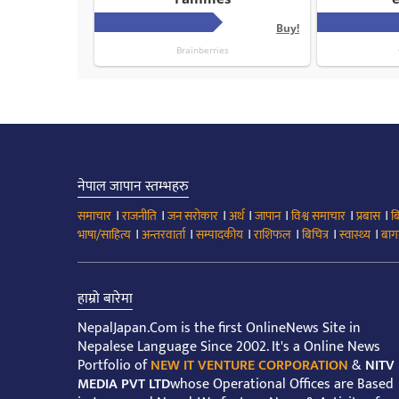
नेपाल जापान स्तम्भहरु
।
।
।
।
।
।
।
समाचार
राजनीति
जन सरोकार
अर्थ
जापान
विश्व समाचार
प्रबास
ब
।
।
।
।
।
।
भाषा/साहित्य
अन्तरवार्ता
सम्पादकीय
राशिफल
बिचित्र
स्वास्थ्य
बाग
हाम्रो बारेमा
NepalJapan.Com is the first OnlineNews Site in
Nepalese Language Since 2002. It's a Online News
Portfolio of
NEW IT VENTURE CORPORATION
&
NITV
MEDIA PVT LTD
whose Operational Offices are Based