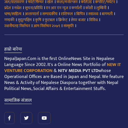
।
।
।
।
।
।
जल/वातावरण
फोटो फिचर
खेल
कला/मनोरन्जन
कलिउड
कर्पोरेट/पर्यटन
।
।
।
।
।
।
।
प्रदेश
मधेश
सूचना/प्रविधि
एन आर एन न्युज
कर्णाली
कोशी
लुम्बिनी
।
।
।
।
।
।
।
भाषा/साहित्य
अन्तरवार्ता
सम्पादकीय
राशिफल
बिचित्र
स्वास्थ्य
बागमती
।
।
।
।
।
।
।
गण्डकी
सुदूरपश्चिम
कृषि
फूटबल
क्रिकेट
सेयर बजार
विविध
।
।
।
स्थानीयतह निर्वाचन
आम निर्वाचन २०७९
संस्कृति
हाम्रो बारेमा
NepalJapan.Com is the first OnlineNews Site in Nepalese
Language Since 2002. It's a Online News Portfolio of
NEW IT
VENTURE CORPORATION
&
NITV MEDIA PVT LTD
whose
Operational Offices are Based in Japan and Nepal. We feature
News & Activity of Nepalese Diaspora together with Nepal
Political News, Social Affairs & Entertainment Stuffs.
सामाजिक संजाल