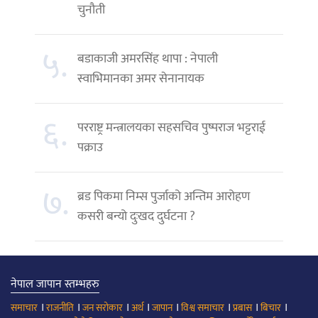
चुनौती
५.
बडाकाजी अमरसिंह थापा : नेपाली
स्वाभिमानका अमर सेनानायक
६.
परराष्ट्र मन्त्रालयका सहसचिव पुष्पराज भट्टराई
पक्राउ
७.
ब्रड पिकमा निम्स पुर्जाको अन्तिम आरोहण
कसरी बन्यो दुःखद दुर्घटना ?
नेपाल जापान स्तम्भहरु
।
।
।
।
।
।
।
।
समाचार
राजनीति
जन सरोकार
अर्थ
जापान
विश्व समाचार
प्रबास
बिचार