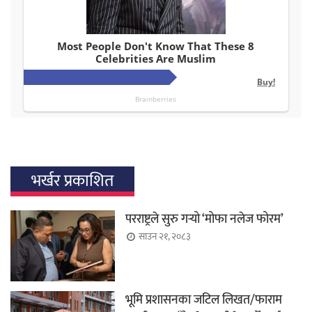
भर्खर प्रकाशित
परराष्ट्रले सुरु गर्‍यो ‘मोफा नलेज फोरम’
साउन २१, २०८३
भूमि प्रशासनका जटिल लिखत/फाराम