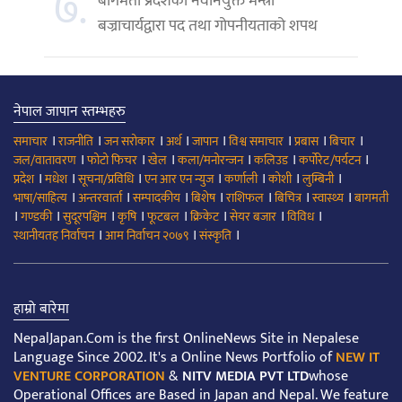
७.
बागमती प्रदेशका नवनियुक्त मन्त्री
बज्राचार्यद्वारा पद तथा गोपनीयताको शपथ
नेपाल जापान स्तम्भहरु
।
।
।
।
।
।
।
।
समाचार
राजनीति
जन सरोकार
अर्थ
जापान
विश्व समाचार
प्रबास
बिचार
।
।
।
।
।
।
जल/वातावरण
फोटो फिचर
खेल
कला/मनोरन्जन
कलिउड
कर्पोरेट/पर्यटन
।
।
।
।
।
।
।
प्रदेश
मधेश
सूचना/प्रविधि
एन आर एन न्युज
कर्णाली
कोशी
लुम्बिनी
।
।
।
।
।
।
।
भाषा/साहित्य
अन्तरवार्ता
सम्पादकीय
बिशेष
राशिफल
बिचित्र
स्वास्थ्य
बागमती
।
।
।
।
।
।
।
।
गण्डकी
सुदूरपश्चिम
कृषि
फूटबल
क्रिकेट
सेयर बजार
विविध
।
।
।
स्थानीयतह निर्वाचन
आम निर्वाचन २०७९
संस्कृति
हाम्रो बारेमा
NepalJapan.Com is the first OnlineNews Site in Nepalese
Language Since 2002. It's a Online News Portfolio of
NEW IT
VENTURE CORPORATION
&
NITV MEDIA PVT LTD
whose
Operational Offices are Based in Japan and Nepal. We feature