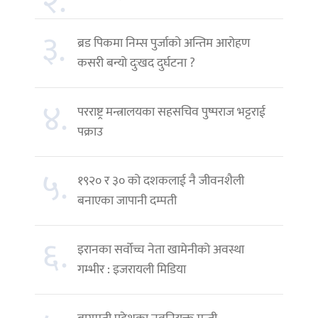
२.
३.
ब्रड पिकमा निम्स पुर्जाको अन्तिम आरोहण
कसरी बन्यो दुःखद दुर्घटना ?
४.
परराष्ट्र मन्त्रालयका सहसचिव पुष्पराज भट्टराई
पक्राउ
५.
१९२० र ३० को दशकलाई नै जीवनशैली
बनाएका जापानी दम्पती
६.
इरानका सर्वोच्च नेता खामेनीको अवस्था
गम्भीर : इजरायली मिडिया