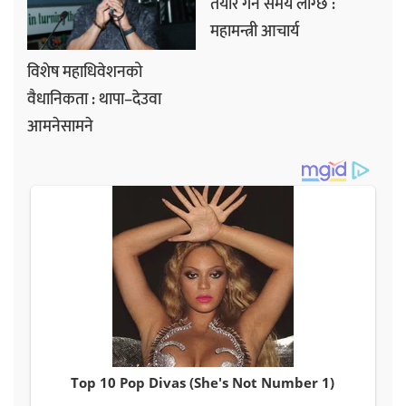
तयार गर्न समय लाग्छ :
महामन्त्री आचार्य
विशेष महाधिवेशनको
वैधानिकता : थापा–देउवा
आमनेसामने