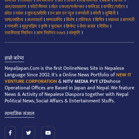
।
।
।
।
।
।
।
।
समाचार
राजनीति
जन सरोकार
अर्थ
जापान
विश्व समाचार
प्रबास
बिचार
।
।
।
।
।
।
जल/वातावरण
फोटो फिचर
खेल
कला/मनोरन्जन
कलिउड
कर्पोरेट/पर्यटन
।
।
।
।
।
।
।
प्रदेश
मधेश
सूचना/प्रविधि
एन आर एन न्युज
कर्णाली
कोशी
लुम्बिनी
।
।
।
।
।
।
।
भाषा/साहित्य
अन्तरवार्ता
सम्पादकीय
बिशेष
राशिफल
बिचित्र
स्वास्थ्य
बागमती
।
।
।
।
।
।
।
।
गण्डकी
सुदूरपश्चिम
कृषि
फूटबल
क्रिकेट
सेयर बजार
विविध
।
।
।
स्थानीयतह निर्वाचन
आम निर्वाचन २०७९
संस्कृति
हाम्रो बारेमा
NepalJapan.Com is the first OnlineNews Site in Nepalese
Language Since 2002. It's a Online News Portfolio of
NEW IT
VENTURE CORPORATION
&
NITV MEDIA PVT LTD
whose
Operational Offices are Based in Japan and Nepal. We feature
News & Activity of Nepalese Diaspora together with Nepal
Political News, Social Affairs & Entertainment Stuffs.
सामाजिक संजाल