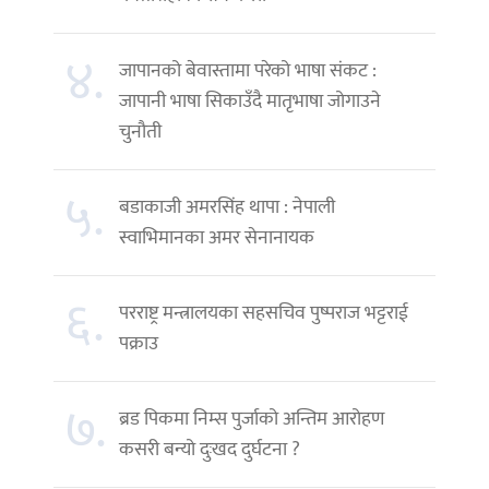
४.
जापानको बेवास्तामा परेको भाषा संकट :
जापानी भाषा सिकाउँदै मातृभाषा जोगाउने
चुनौती
५.
बडाकाजी अमरसिंह थापा : नेपाली
स्वाभिमानका अमर सेनानायक
६.
परराष्ट्र मन्त्रालयका सहसचिव पुष्पराज भट्टराई
पक्राउ
७.
ब्रड पिकमा निम्स पुर्जाको अन्तिम आरोहण
कसरी बन्यो दुःखद दुर्घटना ?