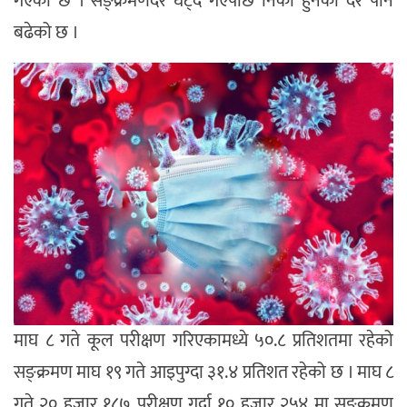
गएको छ । सङ्क्रमणदर घट्दै गएपछि निको हुनेको दर पनि
बढेको छ ।
माघ ८ गते कूल परीक्षण गरिएकामध्ये ५०.८ प्रतिशतमा रहेको
सङ्क्रमण माघ १९ गते आइपुग्दा ३१.४ प्रतिशत रहेको छ । माघ ८
गते २० हजार १८७ परीक्षण गर्दा १० हजार २५४ मा सङ्क्रमण