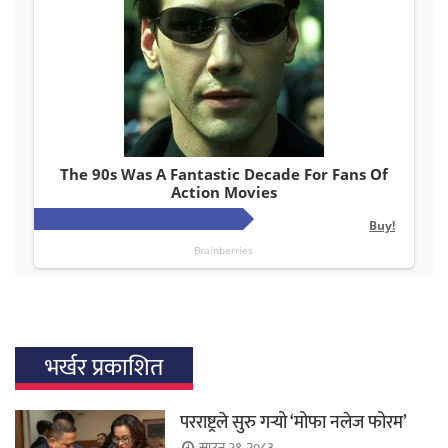
भर्खर प्रकाशित
परराष्ट्रले सुरु गर्‍यो ‘मोफा नलेज फोरम’
साउन २१, २०८३