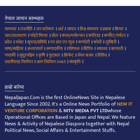
नेपाल जापान स्तम्भहरु
।
।
।
।
।
।
।
।
समाचार
राजनीति
जन सरोकार
अर्थ
जापान
विश्व समाचार
प्रबास
बिचार
।
।
।
।
।
।
जल/वातावरण
फोटो फिचर
खेल
कला/मनोरन्जन
कलिउड
कर्पोरेट/पर्यटन
।
।
।
।
।
।
।
प्रदेश
मधेश
सूचना/प्रविधि
एन आर एन न्युज
कर्णाली
कोशी
लुम्बिनी
।
।
।
।
।
।
।
भाषा/साहित्य
अन्तरवार्ता
सम्पादकीय
राशिफल
बिचित्र
स्वास्थ्य
बागमती
।
।
।
।
।
।
।
गण्डकी
सुदूरपश्चिम
कृषि
फूटबल
क्रिकेट
सेयर बजार
विविध
।
।
।
स्थानीयतह निर्वाचन
आम निर्वाचन २०७९
संस्कृति
हाम्रो बारेमा
NepalJapan.Com is the first OnlineNews Site in Nepalese
Language Since 2002. It's a Online News Portfolio of
NEW IT
VENTURE CORPORATION
&
NITV MEDIA PVT LTD
whose
Operational Offices are Based in Japan and Nepal. We feature
News & Activity of Nepalese Diaspora together with Nepal
Political News, Social Affairs & Entertainment Stuffs.