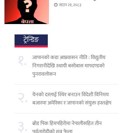
साउन २१, २०८३
ट्रेन्डिङ
१.
जापानको कडा आप्रवासन नीति : विद्युतीय
निगरानीदेखि स्थायी बसोबास मापदण्डको
पुनरावलोकन
२.
येनको दरलाई स्थिर बनाउन विदेशी विनिमय
बजारमा अमेरिका र जापानको संयुक्त हस्तक्षेप
३.
ब्रोड पिक हिमपहिरोमा नेपालीसहित तीन
पर्वतारोहीको शव फेला